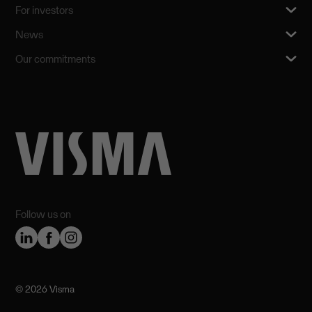
For investors
News
Our commitments
Follow us on
©️ 2026 Visma