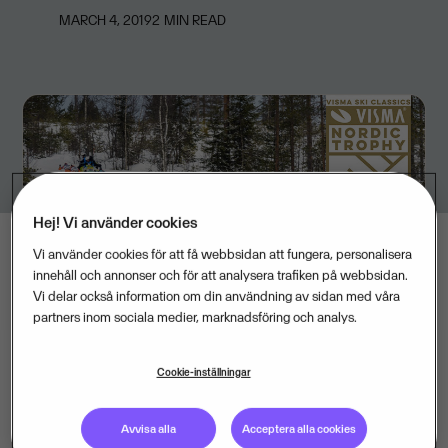
MARCH 4, 2019
2
MIN READ
Hej! Vi använder cookies
Vi använder cookies för att få webbsidan att fungera, personalisera
innehåll och annonser och för att analysera trafiken på webbsidan.
Vi delar också information om din användning av sidan med våra
partners inom sociala medier, marknadsföring och analys.
Cookie-inställningar
Helgens Vasalopp markerade starten för Visma
Avvisa alla
Acceptera alla cookies
Nordic Trophy som omfattar säsongens sista fyra