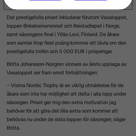
lopp i långloppscupen Visma Ski Classics.
Det prestigefulla priset inkluderar förutom Vasaloppet,
loppen Birkebeinerrennet och Reistadløpet i Norge,
samt säsongens final i Ylläs-Levi, Finland. De åkare
som samlar ihop flest poäng kommer att tävla om den
prestigefulla trofén och 5 000 EUR i prispengar.
Britta Johansson-Norgren vinnare av årets upplaga av
Vasaloppet ser fram emot fortsättningen:
– Visma Nordic Trophy är en viktig utmärkelse för de
åkare som inte har möjlighet att delta i alla lopp under
säsongen. Priset ger mig den extra motivation jag
behöver för att göra det lilla extra som kommer att
behövas nu under de sista loppen för säsongen, säger
Britta.