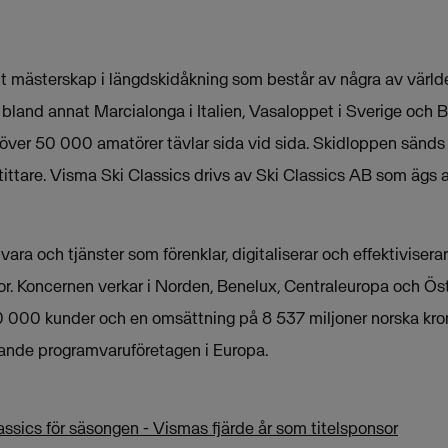
tt mästerskap i längdskidåkning som består av några av värld
 bland annat Marcialonga i Italien, Vasaloppet i Sverige och B
 över 50 000 amatörer tävlar sida vid sida. Skidloppen sänds 
tittare. Visma Ski Classics drivs av Ski Classics AB som ägs 
ra och tjänster som förenklar, digitaliserar och effektivisera
tor. Koncernen verkar i Norden, Benelux, Centraleuropa och Ös
 000 kunder och en omsättning på 8 537 miljoner norska kro
dande programvaruföretagen i Europa.
assics för säsongen - Vismas fjärde år som titelsponsor