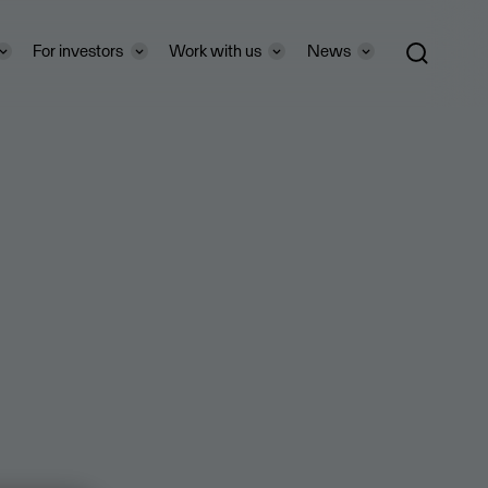
For investors
Work with us
News