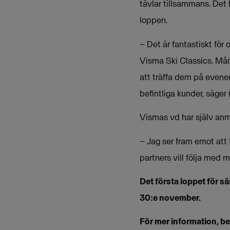
tävlar tillsammans. Det
loppen.
– Det är fantastiskt för
Visma Ski Classics. Mån
att träffa dem på evene
befintliga kunder, säge
Vismas vd har själv anm
– Jag ser fram emot att
partners vill följa med m
Det första loppet för s
30:e november.
För mer information, b