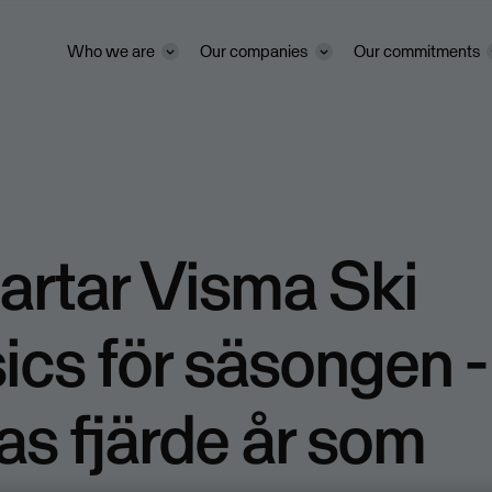
Who we are
Our companies
Our commitments
artar Visma Ski
ics för säsongen -
s fjärde år som