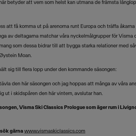
 här betyder att vem som helst kan utmana de främsta långlop
 oss att få komma ut på arenorna runt Europa och träffa åkarn
ga av deltagarna matchar våra nyckelmålgrupper för Visma o
mang som dessa bidrar till att bygga starka relationer med så
r Øystein Moan.
ält sig till flera lopp under den kommande säsongen:
 tävla den här säsongen och jag hoppas att många av våra ans
ig ut i skidspåren den här vintern, avslutar han.
äsongen, Visma Ski Classics Prologue som äger rum i Livigno i
esök gärna
www.vismaskiclassics.com