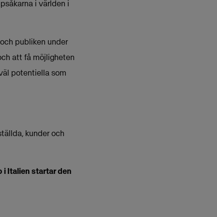
psåkarna i världen i
a och publiken under
ch att få möjligheten
väl potentiella som
tällda, kunder och
 Italien startar den