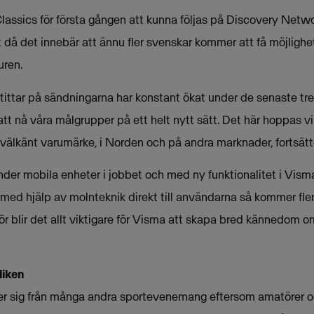
lassics för första gången att kunna följas på Discovery Netwo
då det innebär att ännu fler svenskar kommer att få möjlighet
ren.
tittar på sändningarna har konstant ökat under de senaste tre
 att nå våra målgrupper på ett helt nytt sätt. Det här hoppas vi
välkänt varumärke, i Norden och på andra marknader, fortsät
änder mobila enheter i jobbet och med ny funktionalitet i Vis
med hjälp av molnteknik direkt till användarna så kommer fler
 blir det allt viktigare för Visma att skapa bred kännedom om
liken
jer sig från många andra sportevenemang eftersom amatörer o