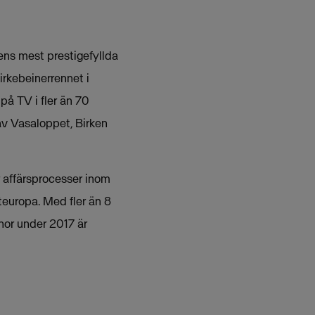
ens mest prestigefyllda
irkebeinerrennet i
på TV i fler än 70
av Vasaloppet, Birken
r affärsprocesser inom
teuropa. Med fler än 8
nor under 2017 är