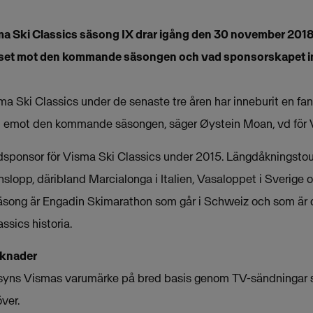
a Ski Classics säsong IX drar igång den 30 november 2018 
juset mot den kommande säsongen och vad sponsorskapet i
ma Ski Classics under de senaste tre åren har inneburit en fan
ram emot den kommande säsongen, säger Øystein Moan, vd för 
ponsor för Visma Ski Classics under 2015. Längdåkningstour
nslopp, däribland Marcialonga i Italien, Vasaloppet i Sverige 
äsong är Engadin Skimarathon som går i Schweiz och som är det
ssics historia.
rknader
yns Vismas varumärke på bred basis genom TV-sändningar s
över.