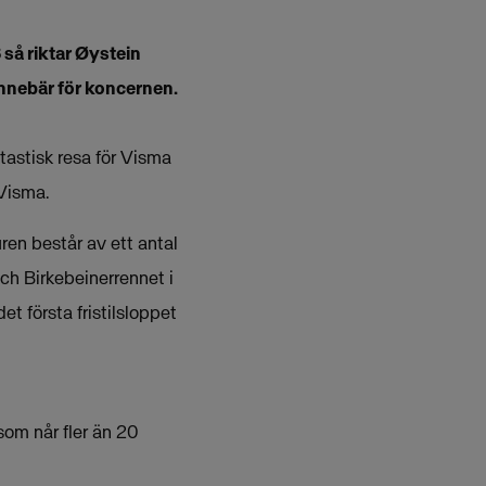
så riktar Øystein
nnebär för koncernen.
tastisk resa för Visma
Visma.
en består av ett antal
och Birkebeinerrennet i
 första fristilsloppet
om når fler än 20