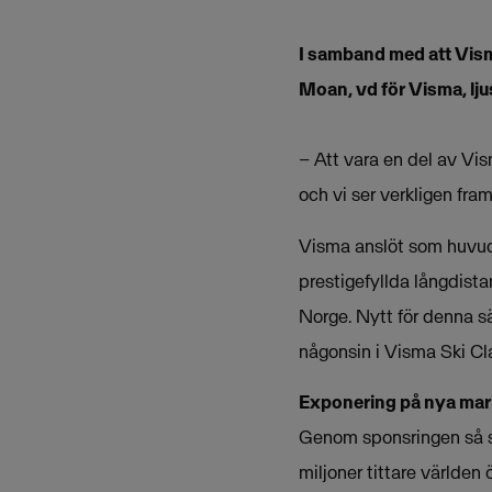
I samband med att Vism
Moan, vd för Visma, l
– Att vara en del av Vis
och vi ser verkligen f
Visma anslöt som huvuds
prestigefyllda långdista
Norge. Nytt för denna s
någonsin i Visma Ski Cla
Exponering på nya ma
Genom sponsringen så s
miljoner tittare världen 