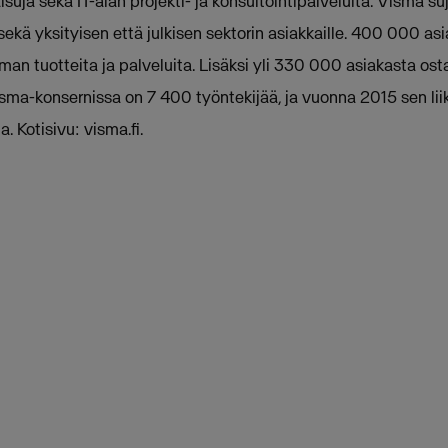
suja sekä IT-alan projekti- ja konsultointipalveluita. Visma suj
sekä yksityisen että julkisen sektorin asiakkaille. 400 000 as
an tuotteita ja palveluita. Lisäksi yli 330 000 asiakasta os
isma-konsernissa on 7 400 työntekijää, ja vuonna 2015 sen lii
. Kotisivu: visma.fi.