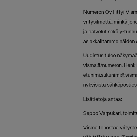
Numeron Oy liittyi Vis
yritysilmettä, minkä j
ja palvelut sekä y-tunn
asiakkailtamme näiden 
Uudistus tulee näkymää
visma.fi/numeron. Henk
etunimi.sukunimi@vism
nykyisistä sähköpostioso
Lisätietoja antaa:
Seppo Varpukari, toimi
Visma tehostaa yritysten