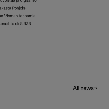
uvoittaa ja digitalisoi
iakasta Pohjois-
taa Visman tarjoamia
kevaihto oli 8 338
All news