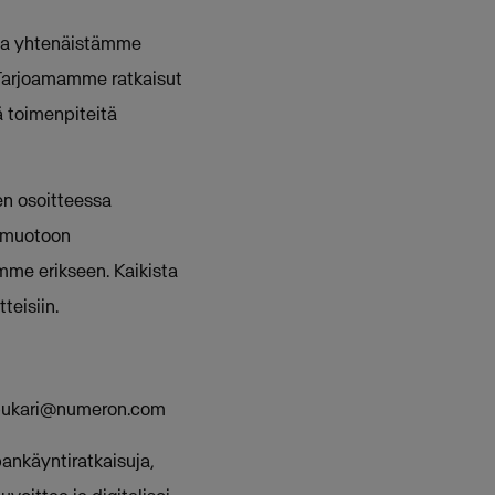
 ja yhtenäistämme
 Tarjoamamme ratkaisut
 toimenpiteitä
en osoitteessa
6 muotoon
me erikseen. Kaikista
teisiin.
pukari@numeron.com
pankäyntiratkaisuja,