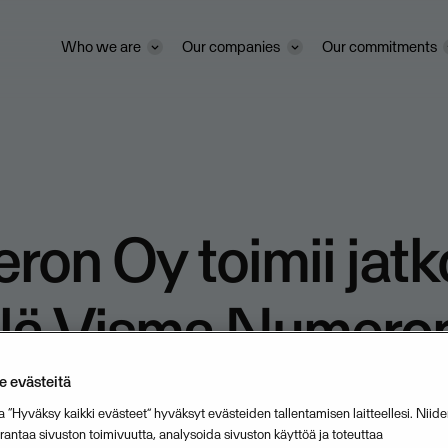
Who we are
Our companies
Our commitments
on Oy toimii jat
llä Visma Numero
 evästeitä
y jatkaa toimintaansa osana Vism
a “Hyväksy kaikki evästeet” hyväksyt evästeiden tallentamisen laitteellesi. Niide
 ja muuttaa nimensä Visma Numero
ntaa sivuston toimivuutta, analysoida sivuston käyttöä ja toteuttaa