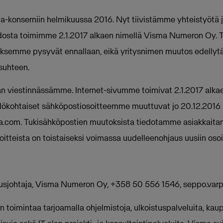
ma-konserniin helmikuussa 2016. Nyt tiivistämme yhteistyötä
ohdosta toimimme 2.1.2017 alkaen nimellä Visma Numeron Oy.
uksemme pysyvät ennallaan, eikä yritysnimen muutos edellytä
suhteen.
n viestinnässämme. Internet-sivumme toimivat 2.1.2017 alka
ilökohtaiset sähköpostiosoitteemme muuttuvat jo 20.12.201
a.com
. Tukisähköpostien muutoksista tiedotamme asiakkaitam
itteista on toistaiseksi voimassa uudelleenohjaus uusiin osoit
tusjohtaja, Visma Numeron Oy, +358 50 556 1546,
seppo.var
 toimintaa tarjoamalla ohjelmistoja, ulkoistuspalveluita, kau