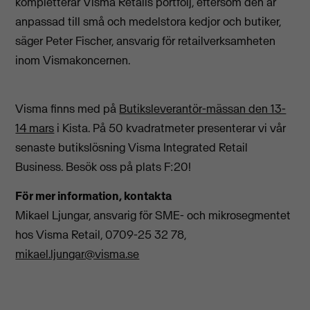
kompletterar Visma Retails portfölj, eftersom den är
anpassad till små och medelstora kedjor och butiker,
säger Peter Fischer, ansvarig för retailverksamheten
inom Vismakoncernen.
Visma finns med på
Butiksleverantör-mässan den 13-
14 mars
i Kista. På 50 kvadratmeter presenterar vi vår
senaste butikslösning Visma Integrated Retail
Business. Besök oss på plats F:20!
För mer information, kontakta
Mikael Ljungar, ansvarig för SME- och mikrosegmentet
hos Visma Retail, 0709-25 32 78,
mikael.ljungar@visma.se