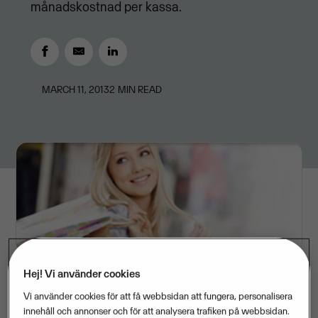
månadskostnad per kassa.
MARCH 11, 2013
2
MIN READ
Hej! Vi använder cookies
Vi använder cookies för att få webbsidan att fungera, personalisera
Att få lönsamhet i detaljhandeln handlar både om att
innehåll och annonser och för att analysera trafiken på webbsidan.