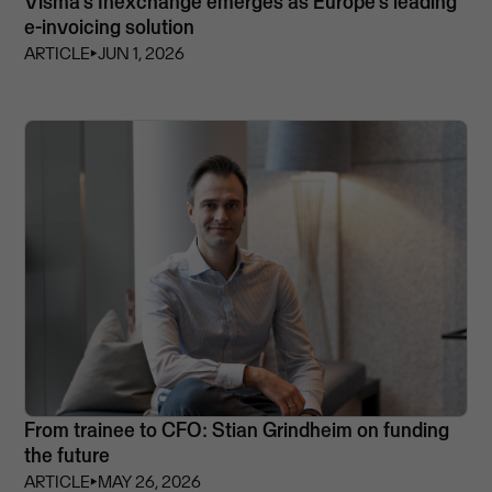
Visma’s Inexchange emerges as Europe's leading
e-invoicing solution
ARTICLE
⏵
JUN 1, 2026
From trainee to CFO: Stian Grindheim on funding
the future
ARTICLE
⏵
MAY 26, 2026