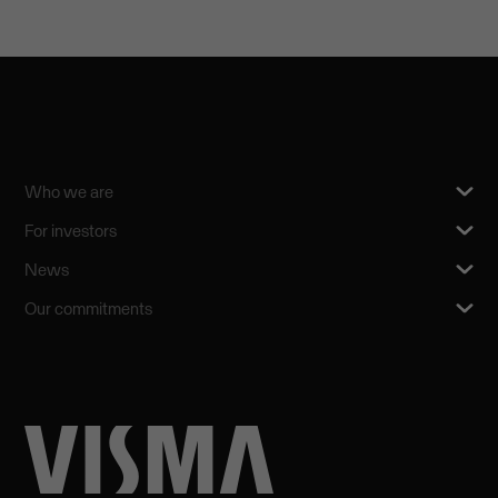
Who we are
For investors
News
Our commitments