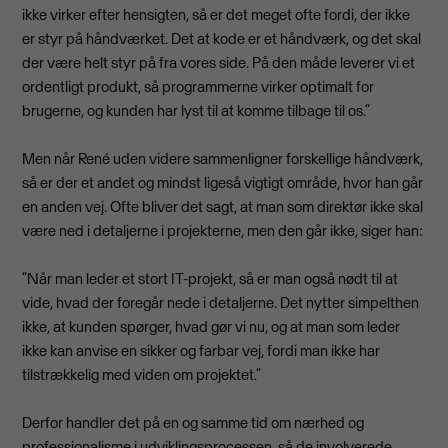
ikke virker efter hensigten, så er det meget ofte fordi, der ikke
er styr på håndværket. Det at kode er et håndværk, og det skal
der være helt styr på fra vores side. På den måde leverer vi et
ordentligt produkt, så programmerne virker optimalt for
brugerne, og kunden har lyst til at komme tilbage til os.”
Men når René uden videre sammenligner forskellige håndværk,
så er der et andet og mindst ligeså vigtigt område, hvor han går
en anden vej. Ofte bliver det sagt, at man som direktør ikke skal
være ned i detaljerne i projekterne, men den går ikke, siger han:
”Når man leder et stort IT-projekt, så er man også nødt til at
vide, hvad der foregår nede i detaljerne. Det nytter simpelthen
ikke, at kunden spørger, hvad gør vi nu, og at man som leder
ikke kan anvise en sikker og farbar vej, fordi man ikke har
tilstrækkelig med viden om projektet.”
Derfor handler det på en og samme tid om nærhed og
professionalisme i udviklingsprocessen, så de involverede