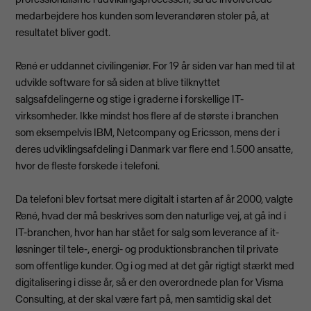
medarbejdere hos kunden som leverandøren stoler på, at
resultatet bliver godt.
René er uddannet civilingeniør. For 19 år siden var han med til at
udvikle software for så siden at blive tilknyttet
salgsafdelingerne og stige i graderne i forskellige IT-
virksomheder. Ikke mindst hos flere af de største i branchen
som eksempelvis IBM, Netcompany og Ericsson, mens der i
deres udviklingsafdeling i Danmark var flere end 1.500 ansatte,
hvor de fleste forskede i telefoni.
Da telefoni blev fortsat mere digitalt i starten af år 2000, valgte
René, hvad der må beskrives som den naturlige vej, at gå ind i
IT-branchen, hvor han har stået for salg som leverance af it-
løsninger til tele-, energi- og produktionsbranchen til private
som offentlige kunder. Og i og med at det går rigtigt stærkt med
digitalisering i disse år, så er den overordnede plan for Visma
Consulting, at der skal være fart på, men samtidig skal det