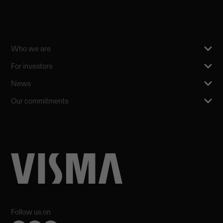
Who we are
For investors
News
Our commitments
Follow us on