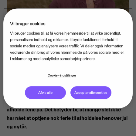
Vi bruger cookies
Vi bruger cookies til, at få vores hjemmeside til at virke ordentligt,
personalisere indhold og reklamer, tilbyde funktioner i forhold til
Er der noget, vi danskere går op i, er det juleferie med
sociale medier og analysere vores traffik. Vi deler også information
tid til familien og vores nærmeste. Og selv om julen på
vedrørende din brug af vores hjemmeside på vores sociale medier,
mange måder bliver anderledes i år, ændrer det ikke
i reklamer og med analytiske samarbejdspartnere.
på behovet for at trække stikket og holde juleferie.
Noget tyder dog på, at flere lønmodtagere ikke har de
Cookie - indstillinger
feriedage til rådighed, som de tror, de har. De nye
ferielovsregler, som trådte i kraft den 1. september,
Afvis alle
Accepter alle cookies
har nemlig medført en helt ny måde at optjene og
afholde ferie på. Det betyder fx, at mange slet ikke
har nået at optjene nok ferie til afholdelse henover jul
og nytår.