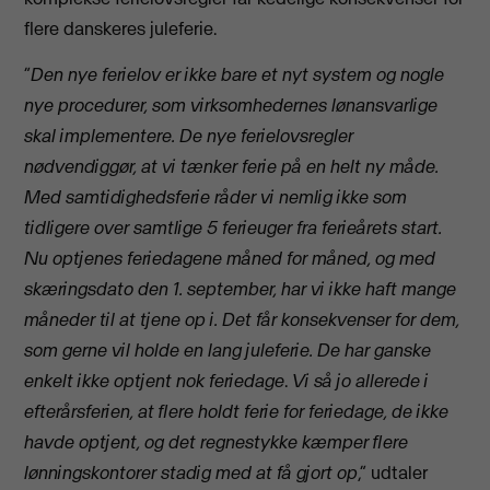
flere danskeres juleferie.
”
Den nye ferielov er ikke bare et nyt system og nogle
nye procedurer, som virksomhedernes lønansvarlige
skal implementere. De nye ferielovsregler
nødvendiggør, at vi tænker ferie på en helt ny måde.
Med samtidighedsferie råder vi nemlig ikke som
tidligere over samtlige 5 ferieuger fra ferieårets start.
Nu optjenes feriedagene måned for måned, og med
skæringsdato den 1. september, har vi ikke haft mange
måneder til at tjene op i. Det får konsekvenser for dem,
som gerne vil holde en lang juleferie. De har ganske
enkelt ikke optjent nok feriedage
.
Vi så jo allerede i
efterårsferien, at flere holdt ferie for feriedage, de ikke
havde optjent, og det regnestykke kæmper flere
lønningskontorer stadig med at få gjort op
,” udtaler