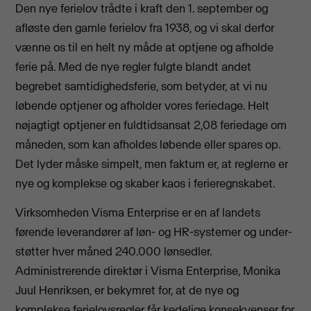
Den nye ferielov trådte i kraft den 1. september og
afløste den gamle ferielov fra 1938, og vi skal derfor
vænne os til en helt ny måde at optjene og afholde
ferie på. Med de nye regler fulgte blandt andet
begrebet samtidighedsferie, som betyder, at vi nu
løbende optjener og afholder vores feriedage. Helt
nøjagtigt optjener en fuldtidsansat 2,08 feriedage om
måneden, som kan afholdes løbende eller spares op.
Det lyder måske simpelt, men faktum er, at reglerne er
nye og komplekse og skaber kaos i ferieregnskabet.
Virksomheden Visma Enterprise er en af landets
førende leverandører af løn- og HR-systemer og under­
støtter hver måned 240.000 lønsedler.
Administrerende direktør i Visma Enterprise, Monika
Juul Henriksen, er bekymret for, at de nye og
komplekse ferielovsregler får kedelige konsekvenser for