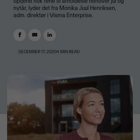
optjene nok ferie til afholdelse henover jul og
nytår, lyder det fra Monika Juul Henriksen,
adm. direktør i Visma Enterprise.
DECEMBER 17, 2020
4
MIN READ