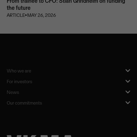
From trainee to CFO: Stian Grindheim on funding
the future
ARTICLE
⏵
MAY 26, 2026
Who we are
For investors
News
Our commitments