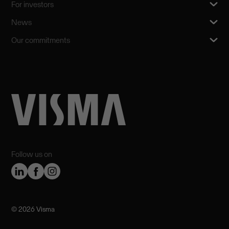
For investors
News
Our commitments
Follow us on
©️ 2026 Visma