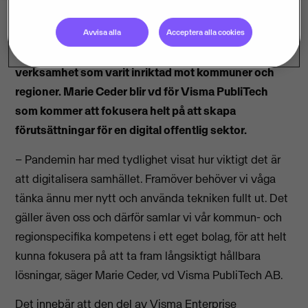
Avvisa alla
Acceptera alla cookies
Den 1 juli avknoppas den del av Visma Enterprise
verksamhet som varit inriktad mot kommuner och
regioner. Marie Ceder blir vd för Visma PubliTech
som kommer att fokusera helt på att skapa
förutsättningar för en digital offentlig sektor.
– Pandemin har med tydlighet visat hur viktigt det är
att digitalisera samhället. Framöver behöver vi våga
tänka ännu mer nytt och använda tekniken fullt ut. Det
gäller även oss och därför samlar vi vår kommun- och
regionspecifika kompetens i ett eget bolag, för att helt
kunna fokusera på att ta fram långsiktigt hållbara
lösningar, säger Marie Ceder, vd Visma PubliTech AB.
Det innebär att den del av Visma Enterprise