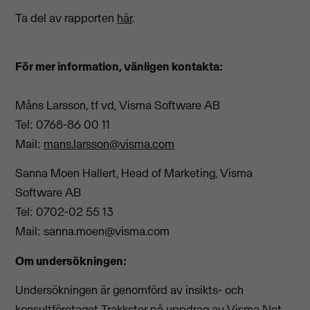
Ta del av rapporten
här
.
För mer information, vänligen kontakta:
Måns Larsson, tf vd, Visma Software AB
Tel: 0768-86 00 11
Mail:
mans.larsson@visma.com
Sanna Moen Hallert, Head of Marketing, Visma
Software AB
Tel: 0702-02 55 13
Mail:
sanna.moen@visma.com
Om undersökningen:
Undersökningen är genomförd av insikts- och
konsultföretaget Trakkster på uppdrag av Visma Net.