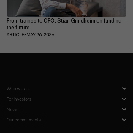
From trainee to CFO: Stian Grindheim on funding
the future
ARTICLE
⏵
MAY 26, 2026
Who we are
For investors
News
Our commitments