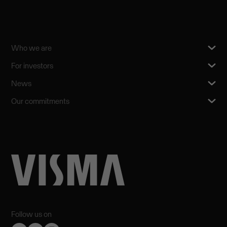
Who we are
For investors
News
Our commitments
Follow us on