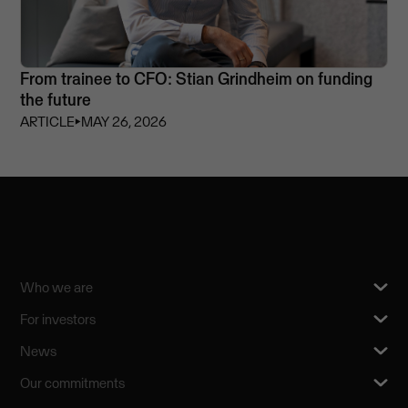
From trainee to CFO: Stian Grindheim on funding
the future
ARTICLE
⏵
MAY 26, 2026
Who we are
For investors
News
Our commitments