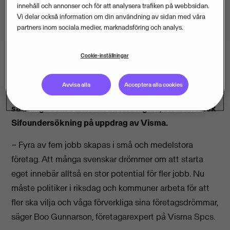
innehåll och annonser och för att analysera trafiken på webbsidan.
Vi delar också information om din användning av sidan med våra
partners inom sociala medier, marknadsföring och analys.
Cookie-inställningar
Var tredje svensk drömmer om att starta ett eget
Avvisa alla
Acceptera alla cookies
företag. Bland yngre personer mellan 18 och 29 år vill
så många som varannan bli företagare, visar en färsk
Sifoundersökning på uppdrag av Visma.
– Fyra av fem jobb skapas i små och medelstora
företag. Att många svenskar drömmer om att starta
eget innebär alltså en stor potential för fler jobb. Nu
måste politiker i riksdag och kommuner arbeta för att
fler ska vilja och våga förverkliga sina företagsdrömmar,
säger Boo Gunnarson, företagarexpert på Visma Spcs.