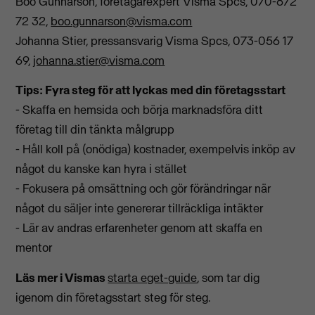
Boo Gunnarson, företagarexpert Visma Spcs, 070-872
72 32,
boo.gunnarson@visma.co
m
Johanna Stier, pressansvarig Visma Spcs, 073-056 17
69,
johanna.stier@visma.com
Tips: Fyra steg för att lyckas med din företagsstart
- Skaffa en hemsida och börja marknadsföra ditt
företag till din tänkta målgrupp
- Håll koll på (onödiga) kostnader, exempelvis inköp av
något du kanske kan hyra i stället
- Fokusera på omsättning och gör förändringar när
något du säljer inte genererar tillräckliga intäkter
- Lär av andras erfarenheter genom att skaffa en
mentor
Läs mer i Vismas
starta eget-guide
, som tar dig
igenom din företagsstart steg för steg.