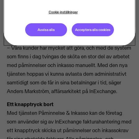
samarbete och lanserar tjänsten Påminnelse &
Cookie-inställningar
Inkasso. Tjänsten kommer att automatisera och
förenkla påminnelseprocessen för tusentals företag
Avvisa alla
Acceptera alla cookies
landet över.
– Våra kunder har mycket att göra, och med de system
som finns i dag tvingas de sköta en stor del av arbetet
med påminnelser och inkasso manuellt. Med den nya
tjänsten hoppas vi kunna avlasta dem administrativt
samtidigt som de får in sina betalningar i tid, säger
Anders Markström, affärsarkitekt på InExchange.
Ett knapptryck bort
Med tjänsten Påminnelse & Inkasso kan de företag
som använder sig av InExchange fakturahantering med
ett knapptryck skicka ut påminnelser och inkassokrav
för sina obetalda fakturor. Alla påminnelse- och