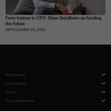
From trainee to CFO: Stian Grindheim on funding
the future
ARTICLE
⏵
MAY 26, 2026
Who we are
For investors
News
Our commitments