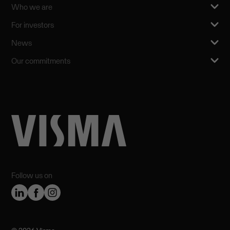
Who we are
For investors
News
Our commitments
Follow us on