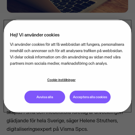
Hej! Vi använder cookies
Varannan småföretagare använder digitala
arbetsverktyg mer nu jämfört med hur de arbetade
Vi använder cookies för att få webbsidan att fungera, personalisera
innehåll och annonser och för att analysera trafiken på webbsidan.
före coronakrisen, visar en undersökning bland nära
Vi delar också information om din användning av sidan med våra
1 500 småföretag som Visma Spcs gjort. Var femte
partners inom sociala medier, marknadsföring och analys.
uppger också att de använder molntjänster i större
utsträckning nu än för ett år sedan.
Cookie-inställningar
– Ju fler småföretag som drar nytta av digitaliseringens
Avvisa alla
Acceptera alla cookies
möjligheter, desto bättre. Eftersom fyra av fem jobb
skapas i små och medelstora företag är utvecklingen
glädjande för hela Sverige, säger Helene Struthers,
digitaliseringsexpert på Visma Spcs.