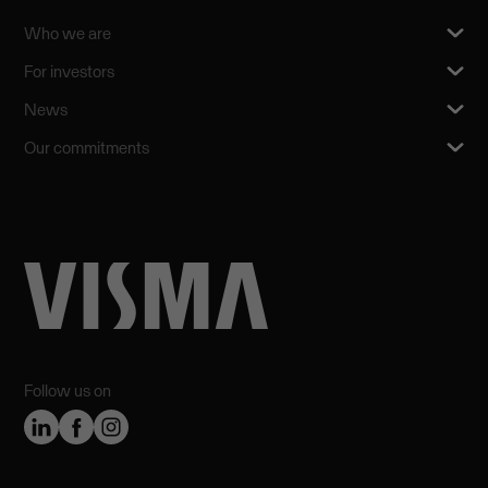
Who we are
For investors
News
Our commitments
Follow us on