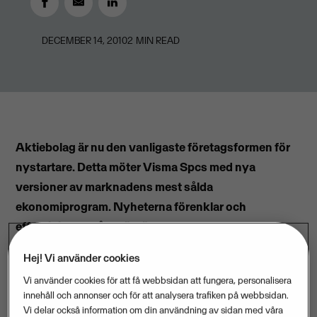
DECEMBER 14, 2010
2
MIN READ
Aktiebolag är nu den vanligaste företagsformen för
nystartare. Detta möter Visma Spcs med nya
versioner av marknadens mest sålda
ekonomiprogram. Nyheterna förenklar och
effektiviserar både för företagare och
redovisningskonsulter.
Hej! Vi använder cookies
Vi använder cookies för att få webbsidan att fungera, personalisera
Sedan kravet på aktiekapitalets storlek sänktes från
innehåll och annonser och för att analysera trafiken på webbsidan.
100 000 till 50 000 kronor den 1 april i år har antalet
Vi delar också information om din användning av sidan med våra