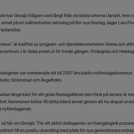
nde har Gnosjö tidigare varit långt ifrån de bästa orterna i landet, men
 annat på en målmedveten satsning på fler nya företag, säger Lars Fre
 ledamöter.
mmun” är instiftat av program- och tjänsteleverantören Visma och stif
entrum. I år delas priset ut för tredje gången. Strängnäs och Helsing
kategorier var nominerade att bli 2007 års bästa nyföretagarkommun: 
kholm, Strömstad och Ängelholm.
 sedan länge känt för sitt goda företagsklimat men först på senare år m
stret. Kommunen bidrar till detta bland annat genom att ha skapat en 
å nyföretagande.
yn så här om Gnosjö: ”För ett aktivt deltagande i en framgångsrik proces
dustriort till en positiv utveckling med plats för nya generationers entr