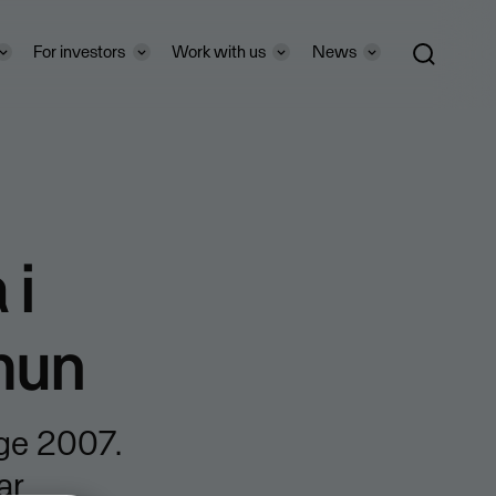
For investors
Work with us
News
 i
mun
ige 2007.
ar