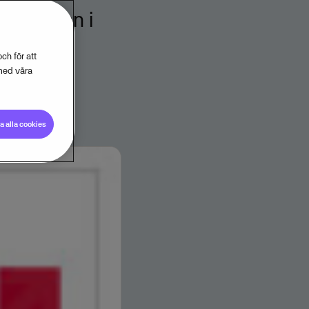
jömässan i
ch för att
med våra
 alla cookies