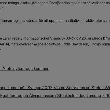
med många lokala aktörer gett Gnosjöandan med dess nätverk och sam
d.”
tiftarnas regler användas för att uppmuntra initiativ och aktiviteter s
ta Lars Fredell, informationschef Visma, 0708-39 69 25,
lars.fredell@v
 44 04,
mats.evergren@jobs-society.se
Eddie Davidsson, Gnosjö komm
e
 i Årets nyföretagarkommun
etagarkommun” i Sverige 2007. Visma Softwares vd Stefan W
get företag på Älvsjömässan i Stockholm idag, torsdag, kl 10