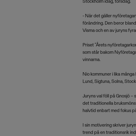
Stockholm idag, torsdag.
- När det gäller nyföretaga
förändring. Den beror bland
Visma och en av juryns fyra
Priset ”Årets nyföretagarko
som står bakom Nyföretagarc
vinnarna.
Nio kommuner i lika många 
Lund, Sigtuna, Solna, Stoc
Juryns val föll på Gnosjö –
det traditionella bruksmön
halvtid enbart med fokus p
I sin motivering skriver jur
trend på en traditionsrik in