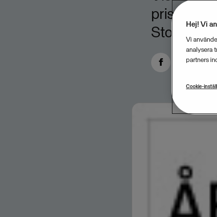
prischeck
Hej! Vi a
Stockholm 
Vi använder
analysera 
partners in
Cookie-instäl