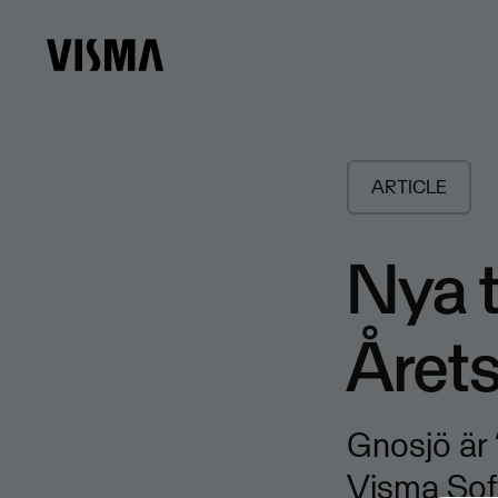
ARTICLE
Nya t
Året
Gnosjö är
Visma Sof