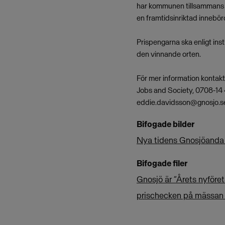
har kommunen tillsammans 
en framtidsinriktad innebör
Prispengarna ska enligt ins
den vinnande orten.
För mer information kontak
Jobs and Society, 0708-14
eddie.davidsson@gnosjo.s
Bifogade bilder
Nya tidens Gnosjöanda
Bifogade filer
Gnosjö är ”Årets nyför
prischecken på mässan E