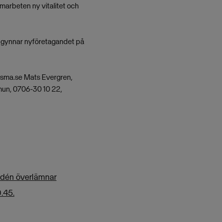
arbeten ny vitalitet och
om gynnar nyföretagandet på
isma.se
Mats Evergren,
un, 0706-30 10 22,
idén överlämnar
.45.