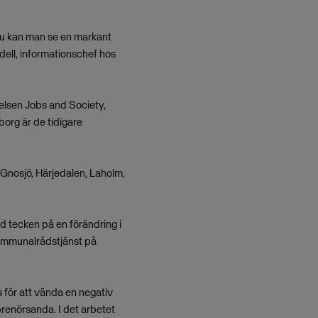
 nu kan man se en markant
dell, informationschef hos
telsen Jobs and Society,
borg är de tidigare
Gnosjö, Härjedalen, Laholm,
ed tecken på en förändring i
kommunalrådstjänst på
s för att vända en negativ
eprenörsanda. I det arbetet