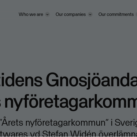
Who we are
Our companies
Our commitments
idens Gnosjöanda
s nyföretagarkom
 ”Årets nyföretagarkommun” i Sver
twares vd Stefan Widén överlämn