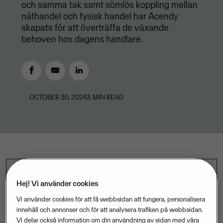
och samma tak samt sömlös koppling mellan
näthandel och fysisk handel har Acendy
skapats för att överträffa de växande
behoven hos dagens handlare.
OCTOBER 30, 2024
3
MIN READ
Sedan 2005 har Wikinggruppen varit ledande inom
Hej! Vi använder cookies
kostnadseffektiva och skräddarsydda e-
handelslösningar i Sverige. I takt med nyheten i
Vi använder cookies för att få webbsidan att fungera, personalisera
innehåll och annonser och för att analysera trafiken på webbsidan.
november 2023 om att Wikinggruppen åter blir ett
Vi delar också information om din användning av sidan med våra