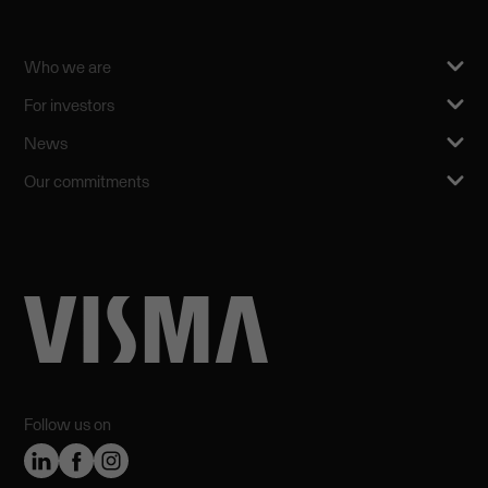
Who we are
For investors
News
Our commitments
Follow us on