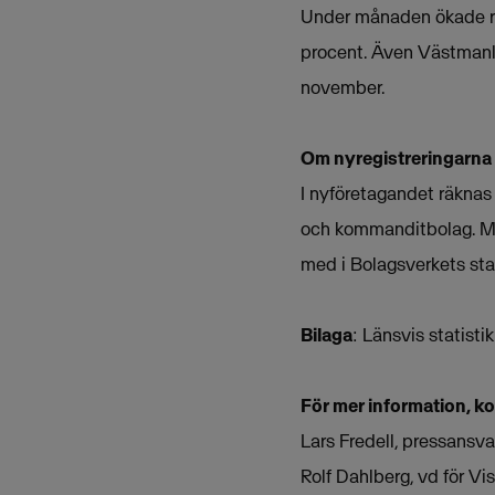
Under månaden ökade reg
procent. Även Västmanl
november.
Om nyregistreringarna
I nyföretagandet räknas 
och kommanditbolag. Mån
med i Bolagsverkets stat
Bilaga
: Länsvis statist
För mer information, k
Lars Fredell, pressansv
Rolf Dahlberg, vd för 