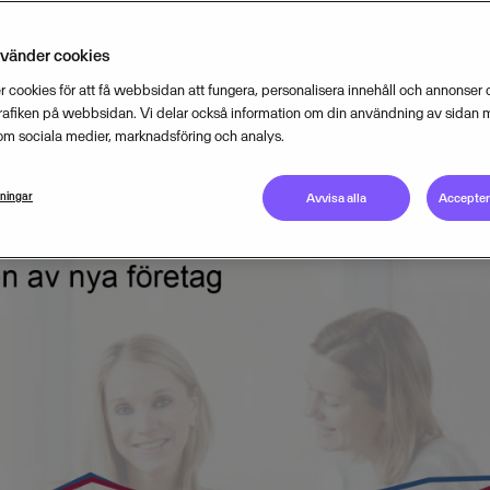
retaget Visma sammanställt från
nvänder cookies
ket.
 cookies för att få webbsidan att fungera, personalisera innehåll och annonser o
trafiken på webbsidan. Vi delar också information om din användning av sidan 
om sociala medier, marknadsföring och analys.
DECEMBER 1, 2014
2
MIN READ
lningar
Avvisa alla
Acceptera