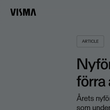
ARTICLE
​Nyfö
förra
Årets nyfö
som under 