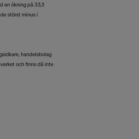
ed en ökning på 33,3
e störst minus i
ngsidkare, handelsbolag
erket och finns då inte