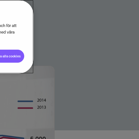
ch för att
med våra
 alla cookies