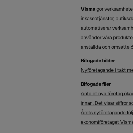
Visma
gör verksamheter 
inkassotjänster, butiksd
automatiserar verksamh
använder våra produkter
anställda och omsatte 6
Bifogade bilder
Nyföretagande i takt me
Bifogade filer
Antalet nya företag ök
innan. Det visar siffror
Årets nyföretagande följ
ekonomiföretaget Visma