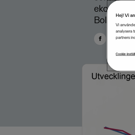
ekonomifö
Hej! Vi a
Bolagsver
Vi använder
analysera 
partners in
Cookie-instäl