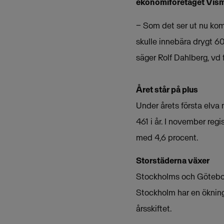
ekonomiföretaget Vism
− Som det ser ut nu komm
skulle innebära drygt 60
säger Rolf Dahlberg, vd
Året står på plus
Under årets första elva 
461 i år. I november reg
med 4,6 procent.
Storstäderna växer
Stockholms och Göteborg
Stockholm har en öknin
årsskiftet.