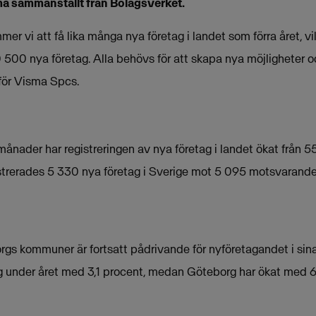
a sammanställt från Bolagsverket.
er vi att få lika många nya företag i landet som förra året, vi
 500 nya företag. Alla behövs för att skapa nya möjligheter oc
 för Visma Spcs.
månader har registreringen av nya företag i landet ökat från 55 
istrerades 5 330 nya företag i Sverige mot 5 095 motsvarande 
s kommuner är fortsatt pådrivande för nyföretagandet i sina 
g under året med 3,1 procent, medan Göteborg har ökat med 