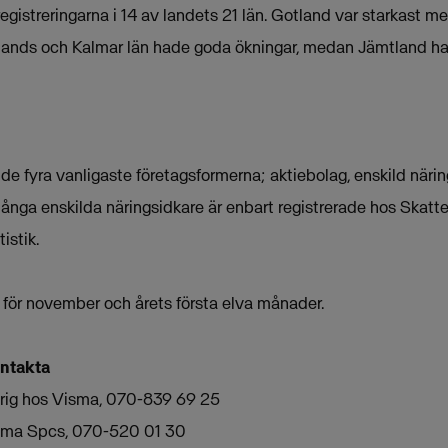
istreringarna i 14 av landets 21 län. Gotland var starkast m
ands och Kalmar län hade goda ökningar, medan Jämtland had
de fyra vanligaste företagsformerna; aktiebolag, enskild näri
ga enskilda näringsidkare är enbart registrerade hos Skattev
istik.
ik för november och årets första elva månader.
ontakta
arig hos Visma, 070-839 69 25
Visma Spcs, 070-520 01 30