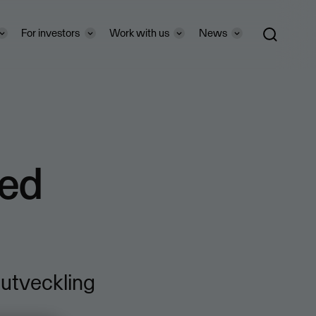
For investors
Work with us
News
med
 utveckling