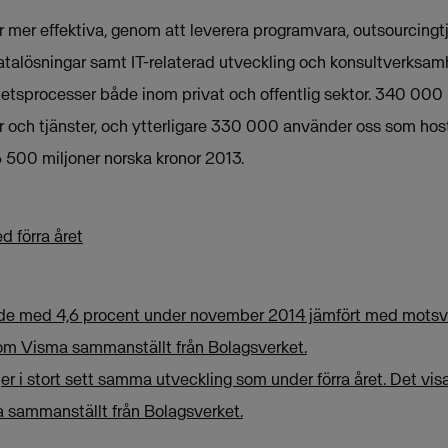
mer effektiva, genom att leverera programvara, outsourcingtjä
atalösningar samt IT-relaterad utveckling och konsultverksamh
etsprocesser både inom privat och offentlig sektor. 340 000
 och tjänster, och ytterligare 330 000 använder oss som host
 500 miljoner norska kronor 2013.
d förra året
ade med 4,6 procent under november 2014 jämfört med mots
 som Visma sammanställt från Bolagsverket.
er i stort sett samma utveckling som under förra året. Det visa
 sammanställt från Bolagsverket.