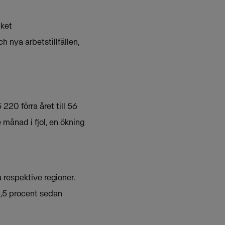
lket
h nya arbetstillfällen,
220 förra året till 56
månad i fjol, en ökning
respektive regioner.
6,5 procent sedan