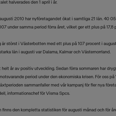
alet halverades den 1 april i år.
augusti 2010 har nyföretagandet ökat i samtliga 21 län. 40 05
 007 under samma period förra året, vilket ger ett plus på 17,8 
 är störst i Västerbotten med ett plus på 107 procent i augus
starka län i augusti var Dalarna, Kalmar och Västernorrland.
tt helt år av positiv utveckling. Sedan förra sommaren har dr
i motsvarande period under den ekonomiska krisen. För oss på 
växtperioden sammanfaller med vår kampanj för fler nya företa
dell, informationschef för Visma Spcs.
en finns den kompletta statistiken för augusti månad och för åre