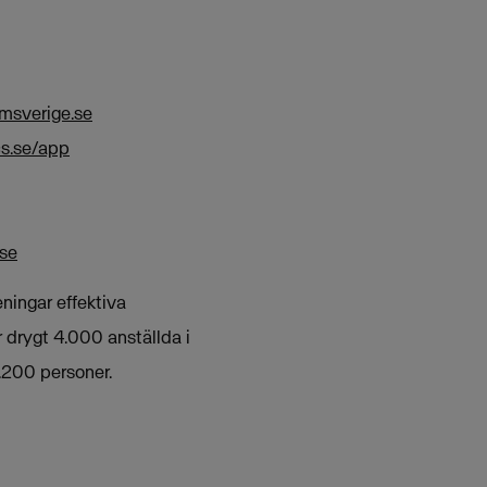
msverige.se
s.se/app
.se
eningar effektiva
 drygt 4.000 anställda i
1.200 personer.