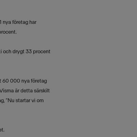
1 nya företag har
procent.
ti och drygt 33 procent
ygt 60 000 nya företag
Visma är detta särskilt
g, ”Nu startar vi om
t.