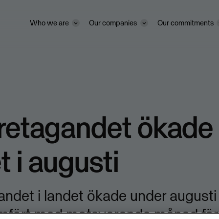
Who we are
Our companies
Our commitments
etagandet ökade i
t i augusti
ndet i landet ökade under augusti
ämfört med motsvarande månad förr