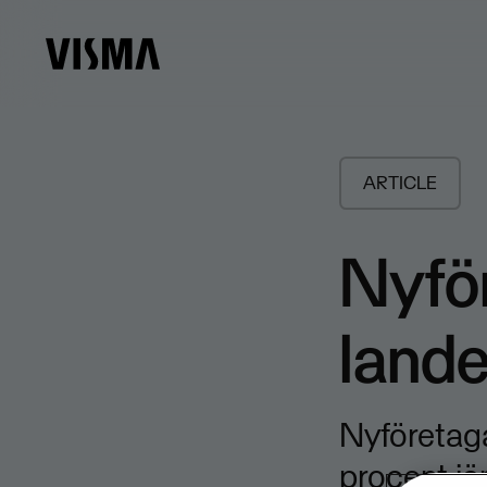
ARTICLE
Nyför
lande
Nyföretaga
procent j