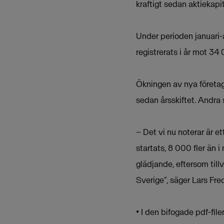
kraftigt sedan aktiekapit
Under perioden januari-
registrerats i år mot 34
Ökningen av nya företag
sedan årsskiftet. Andra 
– Det vi nu noterar är e
startats, 8 000 fler än 
glädjande, eftersom till
Sverige”, säger Lars Fre
• I den bifogade pdf-fil