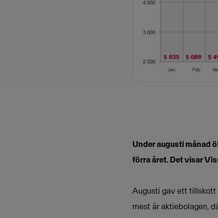
Under augusti månad ö
förra året. Det visar V
Augusti gav ett tillskot
mest är aktiebolagen, dä