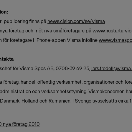
ion:
fri publicering finns på
news.cision.com/se/visma
er nya företag och möt nya småföretagare på
www.nustartarvio
n för företagare i iPhone-appen Visma Infoline
www.vismaspc
ntakta
onschef för Visma Spcs AB, 0708-39 69 25,
lars.fredell@visma
 företag, handel, offentlig verksamhet, organisationer och för
 administration och verksamhetsstyrning. Vismakoncernen har
, Danmark, Holland och Rumänien. I Sverige sysselsätts cirka 
0 nya företag 2010