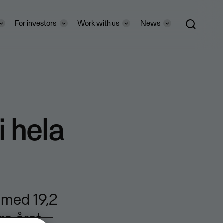
For investors
Work with us
News
 hela
 med 19,2
a året.