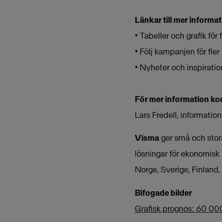
Länkar till mer informat
• Tabeller och grafik för 
• Följ kampanjen för fl
• Nyheter och inspiratio
För mer information ko
Lars Fredell, informati
Visma
ger små och stora
lösningar för ekonomisk
Norge, Sverige, Finland
Bifogade bilder
Grafisk prognos: 60 00