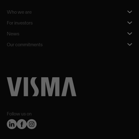
Who we are
For investors
News
Our commitments
Follow us on