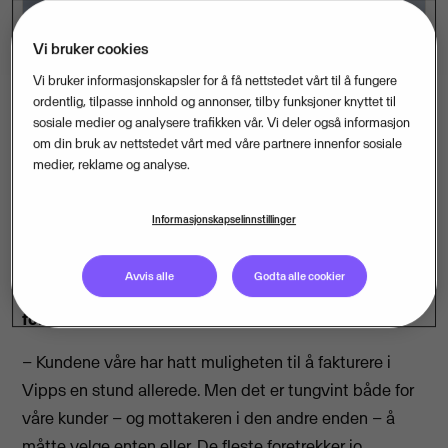
Vi bruker cookies
Vi bruker informasjonskapsler for å få nettstedet vårt til å fungere
ordentlig, tilpasse innhold og annonser, tilby funksjoner knyttet til
sosiale medier og analysere trafikken vår. Vi deler også informasjon
om din bruk av nettstedet vårt med våre partnere innenfor sosiale
Vipps Regninger er nå blitt en del av
medier, reklame og analyse.
standardløsningen for levering av fakturaer til
privatpersoner for kunder av Visma. Kunder av
Informasjonskapselinnstillinger
Visma har lenge kunnet sende fakturaer til
privatpersoner både som eFaktura og til Vipps-
Avvis alle
Godta alle cookier
appen. Nå er løsningen mot Vipps ytterligere
forbedret.
– Kundene våre har hatt muligheten til å fakturere i
Vipps en stund allerede. Men det er tungvint både for
våre kunder – og mottakeren i den andre enden – å
måtte velge enten eller. De fleste foretrekker jo