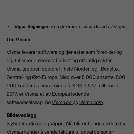
Vipps Regninger
er en elektronisk faktura levert av Vipps.
Om Visma
Visma leverer software og tjenester som forenkler og
digitaliserer prosesser i privat og offentlig sektor.
Visma-gruppen opererer i hele Norden og i Benelux,
Sentral- og Øst-Europa. Med over 8 000 ansatte, 800
000 kunder og omsetning på NOK 8 537 millioner i
2017, er Visma et av Europas ledende
softwareselskap.
Se
visma.no
og
visma.com
.
Bildevedlegg
Nyhet fra Visma og Vipps: Nå blir det enda enklere for
Vismas kunder å sende faktura til privatpersoner