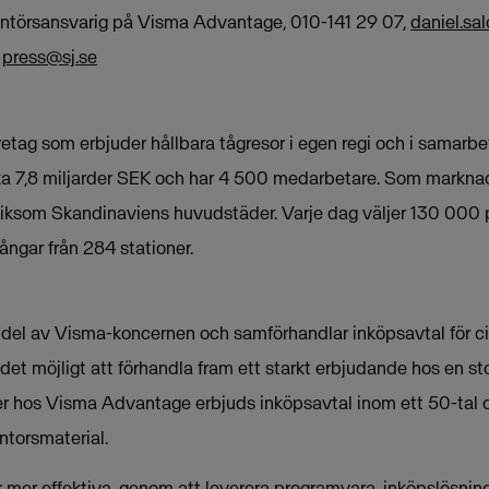
rantörsansvarig på Visma Advantage, 010-141 29 07,
daniel.s
,
press@sj.se
retag som erbjuder hållbara tågresor i egen regi och i samarb
ka 7,8 miljarder SEK och har 4 500 medarbetare. Som markn
 liksom Skandinaviens huvudstäder. Varje dag väljer 130 000 
ngar från 284 stationer.
del av Visma-koncernen och samförhandlar inköpsavtal för ci
et möjligt att förhandla fram ett starkt erbjudande hos en st
er hos Visma Advantage erbjuds inköpsavtal inom ett 50-tal 
ontorsmaterial.
mer effektiva, genom att leverera programvara, inköpslösninga