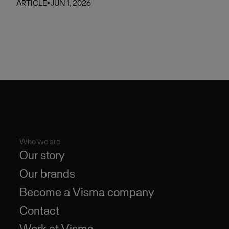
ARTICLE
⏵
JUN 1, 2026
Who we are
Our story
Our brands
Become a Visma company
Contact
Work at Visma