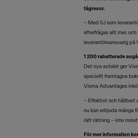
tågresor.
– Med SJ som leverantör 
efterfrågas allt mer, oc
leverantörsansvarig på
1 200 rabatterade avgå
Det nya avtalet ger Vism
speciellt framtagna bok
Visma Advantages inköp
– Effektivt och hållbart 
nu kan erbjuda många fl
rätt riktning – inte min
För mer information ko