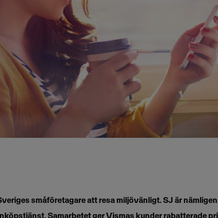
r Sveriges småföretagare att resa miljövänligt. SJ är nämligen
nköpstjänst. Samarbetet ger Vismas kunder rabatterade pris