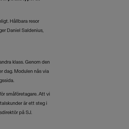
igt. Hållbara resor
äger Daniel Saldenius,
i andra klass. Genom den
er dag. Modulen nås via
gssida.
 för småföretagare. Att vi
alskunder är ett steg i
sdirektör på SJ.