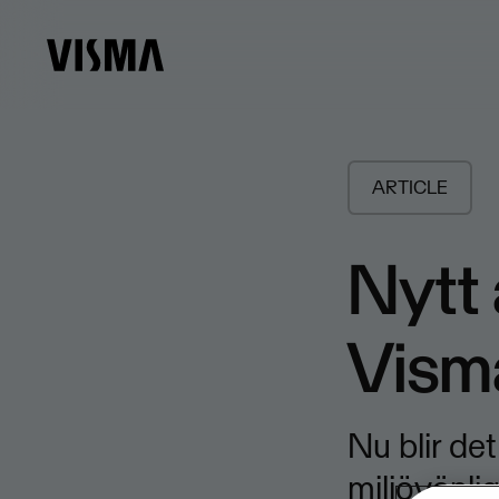
ARTICLE
Nytt 
Visma
​Nu blir de
miljövänlig