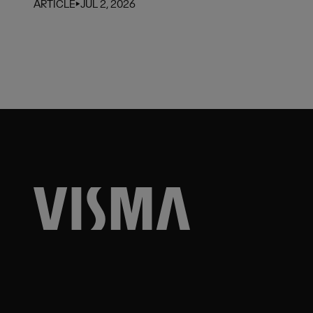
ARTICLE
⏵
JUL 2, 2026