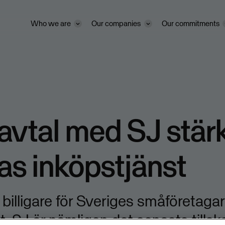
Who we are
Our companies
Our commitments
avtal med SJ stär
s inköpstjänst
t billigare för Sveriges småföretagar
t. SJ är nämligen det senaste tillskot