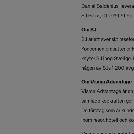
Daniel Saldenius, leve
SJ Press, 010-751 51 84
Om SJ
SJ är ett svenskt resefö
Koncernen omsätter cir
knyter SJ ihop Sverige,
någon av SJs 1 200 avgå
Om Visma Advantage
Visma Advantage är en 
samlade köpkraften gör d
De företag som är kund
inom resor, hotell och k
Visma gör verksamheter 