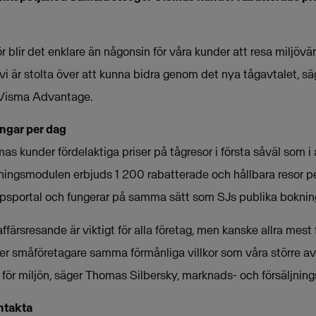
blir det enklare än någonsin för våra kunder att resa miljövänl
h vi är stolta över att kunna bidra genom det nya tågavtalet, s
 Visma Advantage.
ngar per dag
as kunder fördelaktiga priser på tågresor i första såväl som 
ningsmodulen erbjuds 1 200 rabatterade och hållbara resor p
sportal och fungerar på samma sätt som SJs publika boknin
affärsresande är viktigt för alla företag, men kanske allra mest
er småföretagare samma förmånliga villkor som våra större avt
st för miljön, säger Thomas Silbersky, marknads- och försäljning
ntakta