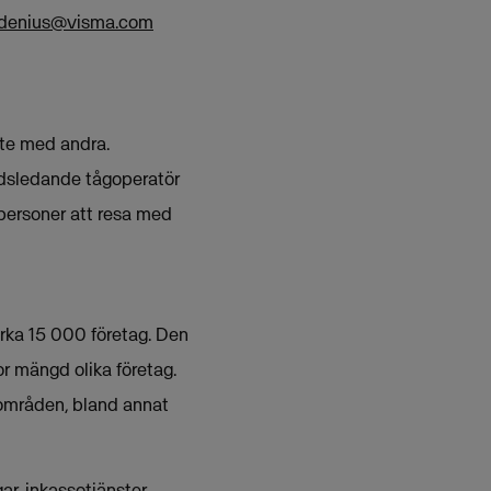
aldenius@visma.com
ete med andra.
adsledande tågoperatör
personer att resa med
rka 15 000 företag. Den
or mängd olika företag.
områden, bland annat
r, inkassotjänster,