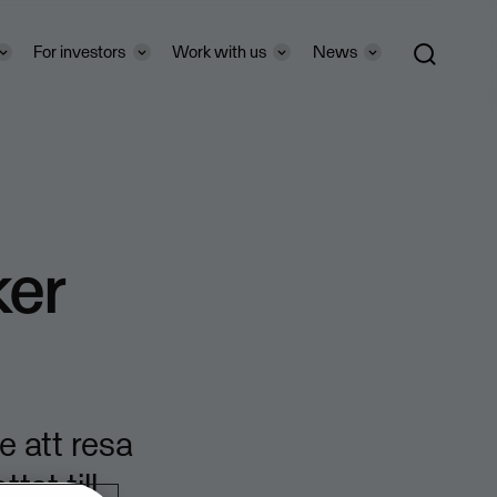
For investors
Work with us
News
ker
e att resa
tet till