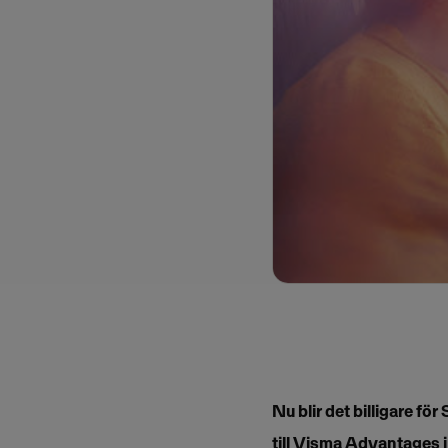
Nu blir det billigare fö
till Visma Advantages i