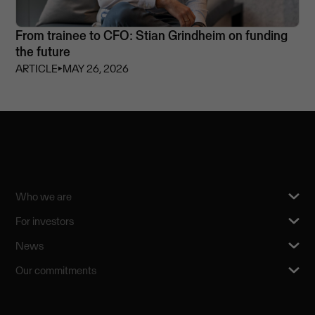
From trainee to CFO: Stian Grindheim on funding
the future
ARTICLE
⏵
MAY 26, 2026
Who we are
For investors
News
Our commitments