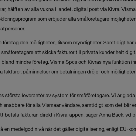
ar, hälften av alla vuxna i landet, digital post via Kivra. Vism
okföringsprogram som erbjuder alla småföretagare möjligheten 
ivatpersoner.
e företag den möjligheten, liksom myndigheter. Samtidigt har 
småföretagare att skicka fakturor till privata kunder helt digi
n bland mindre företag. Visma Spcs och Kivras nya funktion in
a fakturor, påminnelser om betalningen dröjer och möjligheten 
 största leverantör av system för småföretagare. Vi är glada 
h snabbare för alla Vismaanvändare, samtidigt som det blir en
t betala fakturan direkt i Kivra-appen, säger Anna Bäck, vd på
på en medelgod nivå när det gäller digitalisering, enligt EU-k