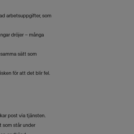
rad arbetsuppgifter, som
ningar dröjer – många
på samma sätt som
ken för att det blir fel.
ar post via tjänsten.
ut som står under