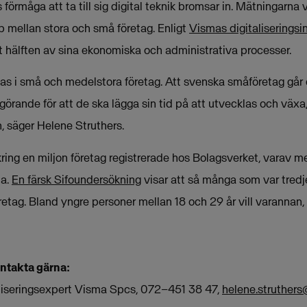
 förmåga att ta till sig digital teknik bromsar in. Mätningarna 
p mellan stora och små företag. Enligt
Vismas digitaliserings
at hälften av sina ekonomiska och administrativa processer.
as i små och medelstora företag. Att svenska småföretag går 
görande för att de ska lägga sin tid på att utvecklas och växa,
n, säger Helene Struthers.
kring en miljon företag registrerade hos Bolagsverket, varav 
da.
En färsk Sifoundersökning
visar att så många som var tredj
tag. Bland yngre personer mellan 18 och 29 år vill varannan, 
ontakta gärna:
aliseringsexpert Visma Spcs, 072–451 38 47,
helene.struther