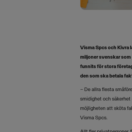
Visma Spcs och Kivra la
miljoner svenskar som är
funnits för stora föret
den som ska betala fak
– De allra flesta småföre
smidighet och säkerhet 
möjligheten att sköta fa
Visma Spcs.
Allt fler privatpersoner,