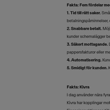
Fakta: Fem fördelar med
1. Tid till rätt saker.
Småfö
betalningspåminnelser, oc
2. Snabbare betalt.
Möjl
kunder schemalägger bet
3. Säkert mottagande.
D
pappersfakturor eller me
4. Automatisering.
Kunde
5. Smidigt för kunden.
Fakta: Kivra
I dag använder nära fyra
Kivra har kopplingar mot