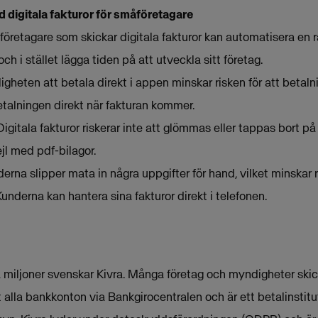
 digitala fakturor för småföretagare
retagare som skickar digitala fakturor kan automatisera en 
h i stället lägga tiden på att utveckla sitt företag.
igheten att betala direkt i appen minskar risken för att betal
alningen direkt när fakturan kommer.
igitala fakturor riskerar inte att glömmas eller tappas bort 
jl med pdf-bilagor.
rna slipper mata in några uppgifter för hand, vilket minskar ris
Kunderna kan hantera sina fakturor direkt i telefonen.
 miljoner svenskar Kivra. Många företag och myndigheter skick
 alla bankkonton via Bankgirocentralen och är ett betalinstit