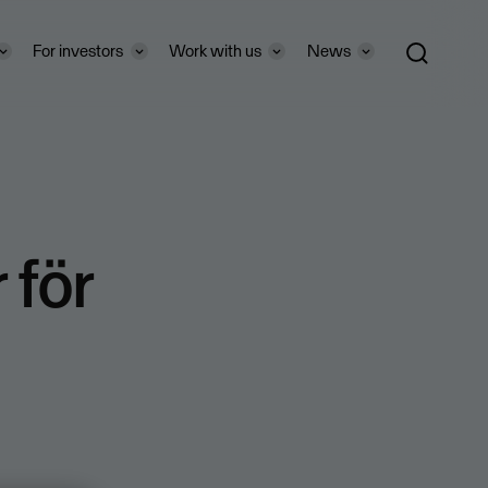
For investors
Work with us
News
 för