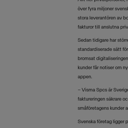
över fyra miljoner svensk
stora leverantören av b
fakturor till anslutna pr
Sedan tidigare har störr
standardiserade sätt för 
bromsat digitaliseringe
kunder får notiser om ny
appen.
– Visma Spcs är Sveriges
faktureringen säkrare oc
småföretagens kunder at
Svenska företag ligger 