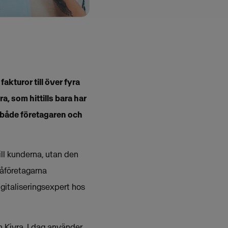
akturor till över fyra
a, som hittills bara har
r både företagaren och
ill kunderna, utan den
måföretagarna
igitaliseringsexpert hos
an Kivra. I dag använder