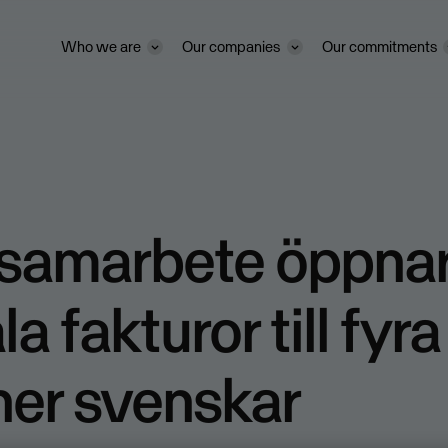
Who we are
Our companies
Our commitments
samarbete öppnar
la fakturor till fyra
ner svenskar