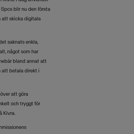
a Spcs blir nu den första
att skicka digitala
det saknats enkla,
talt, något som har
nebär bland annat att
att betala direkt i
över att göra
kelt och tryggt för
 Kivra.
ommissionens