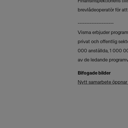
Finansinspektionens til
brevlådeoperatör för at
---------------------
Visma erbjuder programva
privat och offentlig sek
000 anställda, 1 000 00
av de ledande programv
Bifogade bilder
Nytt samarbete öppnar fö