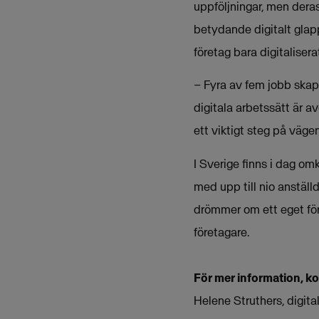
uppföljningar, men deras
betydande digitalt glap
företag bara digitaliser
– Fyra av fem jobb skap
digitala arbetssätt är av
ett viktigt steg på väge
I Sverige finns i dag om
med upp till nio anställ
drömmer om ett eget före
företagare.
För mer information, k
Helene Struthers, digit