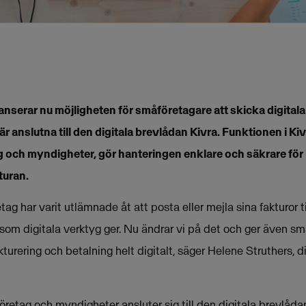
nserar nu möjligheten för småföretagare att skicka digitala f
 anslutna till den digitala brevlådan Kivra. Funktionen i Kivr
ag och myndigheter, gör hanteringen enklare och säkrare fö
turan.
tag har varit utlämnade åt att posta eller mejla sina fakturor t
som digitala verktyg ger. Nu ändrar vi på det och ger även s
kturering och betalning helt digitalt, säger Helene Struthers, d
 företag och myndigheter ansluter sig till den digitala brevlåd