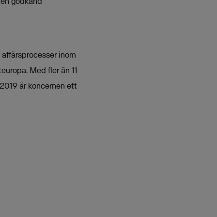
r en godkänd
r affärsprocesser inom
teuropa. Med fler än 11
2019 är koncernen ett