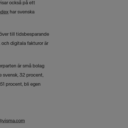
visar också på ett
index
har svenska
över till tidsbesparande
 och digitala fakturor är
merparten är små bolag
e svensk, 32 procent,
51 procent, bli egen
s@visma.com