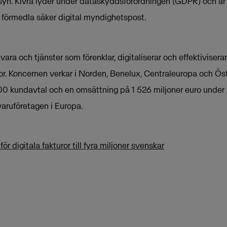
lsyn. Kivra lyder under dataskyddsförordningen (GDPR) och ä
t förmedla säker digital myndighetspost.
ra och tjänster som förenklar, digitaliserar och effektivisera
tor. Koncernen verkar i Norden, Benelux, Centraleuropa och Ös
0 kundavtal och en omsättning på 1 526 miljoner euro under 
aruföretagen i Europa.
r digitala fakturor till fyra miljoner svenskar