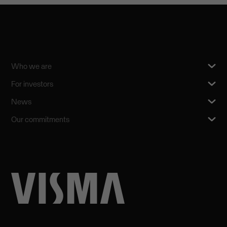
Who we are
For investors
News
Our commitments