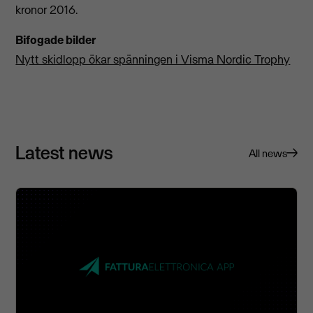
kronor 2016.
Bifogade bilder
Nytt skidlopp ökar spänningen i Visma Nordic Trophy
Latest news
All news