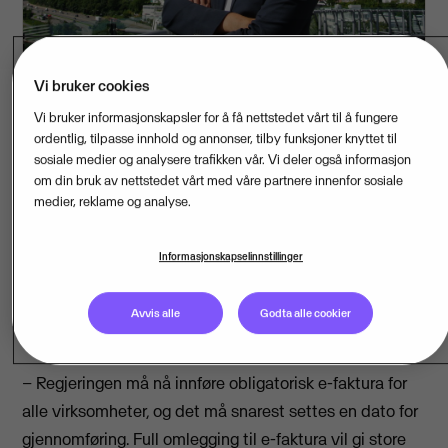
Vi bruker cookies
Vi bruker informasjonskapsler for å få nettstedet vårt til å fungere
ordentlig, tilpasse innhold og annonser, tilby funksjoner knyttet til
Regjeringen har satt som mål at forenklinger i
sosiale medier og analysere trafikken vår. Vi deler også informasjon
næringslivet skal gi en årlig besparelse for norske
om din bruk av nettstedet vårt med våre partnere innenfor sosiale
bedrifter på 15 milliarder kroner innen utgangen av
medier, reklame og analyse.
2017. Næringsminister Monica Mæland har uttalt at
hun i dag er halvveis til målet. Innføring av
Informasjonskapselinnstillinger
obligatorisk e-faktura vil alene gi årlige innsparinger
på nærmere 27 milliarder kroner, viser Vismas
Avvis alle
Godta alle cookier
beregninger.
– Regjeringen må nå innføre obligatorisk e-faktura for
alle virksomheter, og det må snarest settes en dato for
gjennomføring. Full omlegging til e-faktura vil gi store