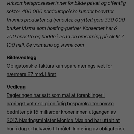
virksomhetsprosesser innenfor både privat og offentlig
sektor. 400 000 nordeuropeiske kunder benytter
Vismas produkter og tjenester, og ytterligere 330 000
bruker Visma som hosting-partner. Konsernet har 6
700 ansatte og hadde i 2014 en omsetning på NOK 7
100 mill. Se
visma.no
og
visma.com
Bildevedlegg
Obligatorisk e-faktura kan spare næringslivet for
nærmere 27 mrd. i året
Vedlegg
Regjeringen har satt som mål at forenklinger i
næringslivet skal gi en årlig besparelse for norske
bedrifter på 15 milliarder kroner innen utgangen av
2017. Næringsminister Monica Mæland har uttalt at
hun i dag er halvveis til målet. Innføring av obligatorisk