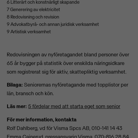
6 Litterärt och konstnärligt skapande
7 Generering av elektricitet
8 Redovisning och revision
9 Advokatbyrå- och annan juridisk verksamhet
9 Artistisk verksamhet
Redovisningen av nyföretagandet bland personer över
65 år bygger på statistik över enskilda näringsidkare
som registrerat sig för aktiv, skattepliktig verksamhet.
Bilaga:
Seniorernas nyföretagande med topplistor per
län, bransch och kön.
Läs mer:
5 fördelar med att starta eget som senior
För mer information, kontakta
Rolf Dahlberg, vd för Visma Spcs AB, 010-141 14 43
Emma Cajnerud, pressansvarig Visma, 070-816 28 84