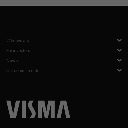
Who we are
For investors
News
Our commitments