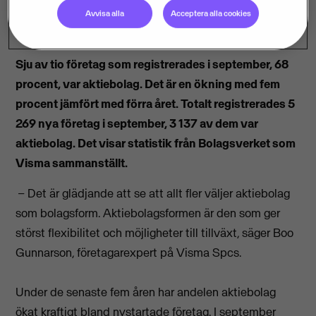
Avvisa alla
Acceptera alla cookies
Sju av tio företag som registrerades i september, 68
procent, var aktiebolag. Det är en ökning med fem
procent jämfört med förra året. Totalt registrerades 5
269 nya företag i september, 3 137 av dem var
aktiebolag. Det visar statistik från Bolagsverket som
Visma sammanställt.
– Det är glädjande att se att allt fler väljer aktiebolag
som bolagsform. Aktiebolagsformen är den som ger
störst flexibilitet och möjligheter till tillväxt, säger Boo
Gunnarson, företagarexpert på Visma Spcs.
Under de senaste fem åren har andelen aktiebolag
ökat kraftigt bland nystartade företag. I september