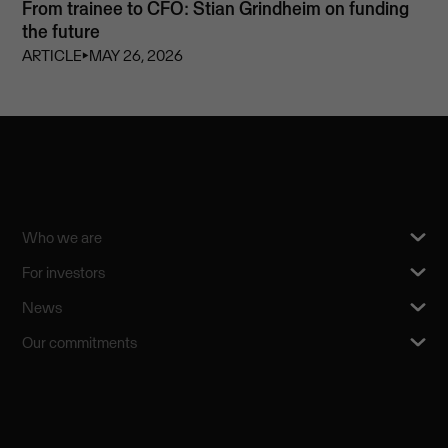
From trainee to CFO: Stian Grindheim on funding
the future
ARTICLE
⏵
MAY 26, 2026
Who we are
For investors
News
Our commitments