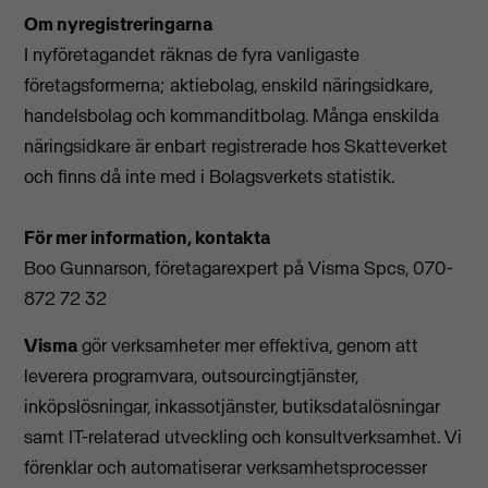
Om nyregistreringarna
I nyföretagandet räknas de fyra vanligaste
företagsformerna; aktiebolag, enskild näringsidkare,
handelsbolag och kommanditbolag. Många enskilda
näringsidkare är enbart registrerade hos Skatteverket
och finns då inte med i Bolagsverkets statistik.
För mer information, kontakta
Boo Gunnarson, företagarexpert på Visma Spcs, 070-
872 72 32
Visma
gör verksamheter mer effektiva, genom att
leverera programvara, outsourcingtjänster,
inköpslösningar, inkassotjänster, butiksdatalösningar
samt IT-relaterad utveckling och konsultverksamhet. Vi
förenklar och automatiserar verksamhetsprocesser