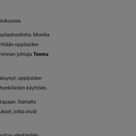
oulukuussa.
ilashuollolta. Monilla
työtään oppilaiden
iminnan johtaja
Teemu
äksynyt, oppijoiden
n henkilöiden käyttöön.
 tapaan. Samalla
kset, jotka eivät
pystyy viestimään