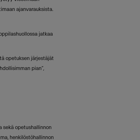
timaan ajanvarauksista.
 oppilashuollossa jatkaa
ä opetuksen järjestäjät
hdollisimman pian”,
ja sekä opetushallinnon
ma, henkilöstöhallinnon