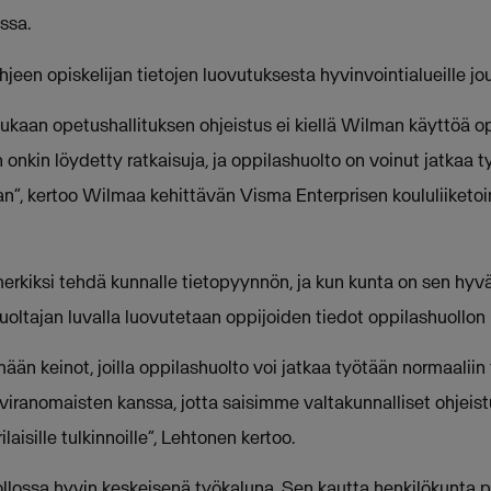
ssa.
ohjeen opiskelijan tietojen luovutuksesta hyvinvointialueille j
aan opetushallituksen ohjeistus ei kiellä Wilman käyttöä opp
n onkin löydetty ratkaisuja, ja oppilashuolto on voinut jatkaa 
an”, kertoo Wilmaa kehittävän Visma Enterprisen koululiiketo
merkiksi tehdä kunnalle tietopyynnön, ja kun kunta on sen hyv
 huoltajan luvalla luovutetaan oppijoiden tiedot oppilashuollo
än keinot, joilla oppilashuolto voi jatkaa työtään normaaliin
iranomaisten kanssa, jotta saisimme valtakunnalliset ohjeistu
ilaisille tulkinnoille”, Lehtonen kertoo.
llossa hyvin keskeisenä työkaluna. Sen kautta henkilökunta 