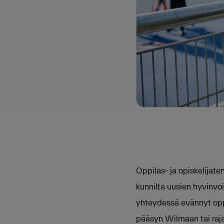
Oppilas- ja opiskelijat
kunnilta uusien hyvinv
yhteydessä evännyt oppil
pääsyn Wilmaan tai rajan