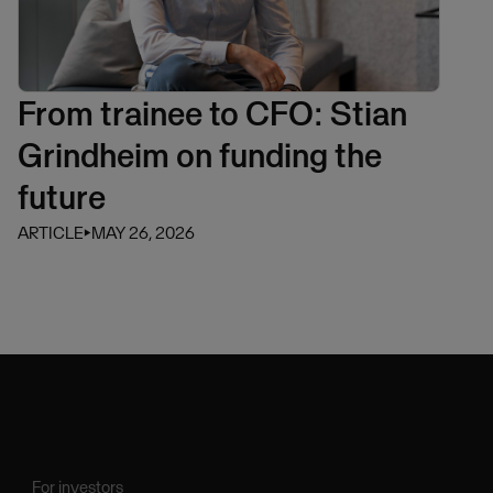
From trainee to CFO: Stian
Grindheim on funding the
future
ARTICLE
⏵
MAY 26, 2026
For investors