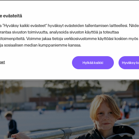
usien hyvinvointialueiden alaisuute
 evästeitä
hteessa.
a “Hyväksy kaikki evästeet” hyväksyt evästeiden tallentamisen laitteellesi. Niide
ntaa sivuston toimivuutta, analysoida sivuston käyttöä ja toteuttaa
titoimenpiteitä. Voimme jakaa tietoja verkkosivustomme käyttöäsi koskien myö
JANUARY 12, 2023
2
MIN READ
n ja sosiaalisen median kumppaniemme kanssa.
set
Hylkää kaikki
Hyväksy ka