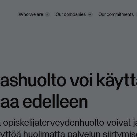
Who we are
Our companies
Our commitments
ashuolto voi käyt
aa edelleen
a opiskelijaterveydenhuolto voivat 
ttöä huolimatta palvelun siirtymis