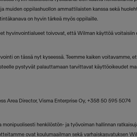
ja muiden oppilashuollon ammattilaisten kanssa sekä huoleh
stintäkanava on hyvin tärkeä myös oppilaille.
et hyvinvointialueet toivovat, että Wilman käyttöä voitaisiin
nvointi on tässä nyt kyseessä. Teemme kaiken voitavamme, ett
asteelle pystyvät palauttamaan tarvittavat käyttöoikeudet ma
ss Area Director, Visma Enterprise Oy, +358 50 595 5074
a monipuolisesti henkilöstön- ja työvoiman hallinnan ratkaisu
Tuotteitamme ovat koulumaailman sekä varhaiskasvatuksen Wil