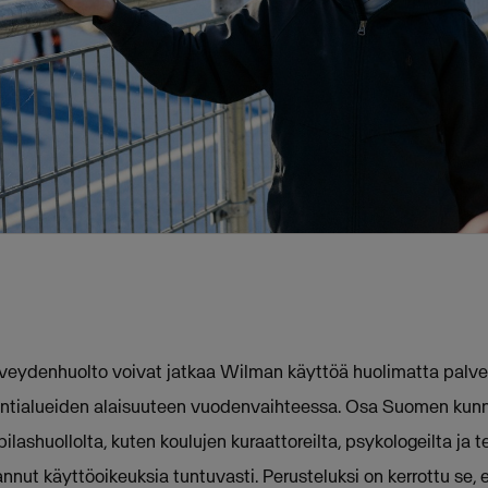
erveydenhuolto voivat jatkaa Wilman käyttöä huolimatta palve
ointialueiden alaisuuteen vuodenvaihteessa. Osa Suomen kun
ashuollolta, kuten koulujen kuraattoreilta, psykologeilta ja t
nut käyttöoikeuksia tuntuvasti. Perusteluksi on kerrottu se, e