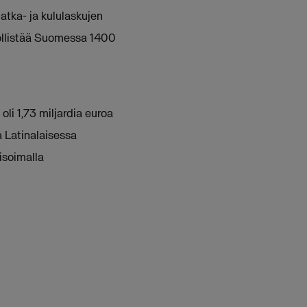
tka- ja kululaskujen
yöllistää Suomessa 1400
 oli 1,73 miljardia euroa
a Latinalaisessa
isoimalla