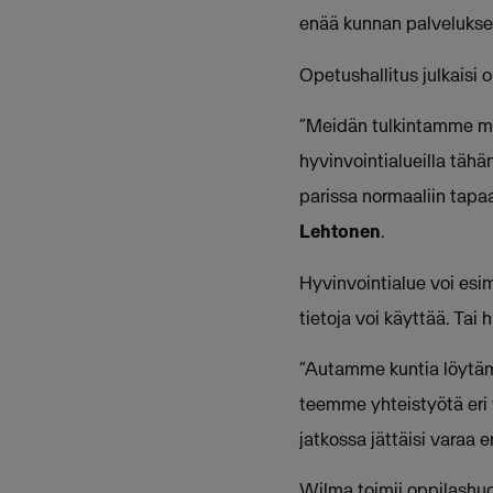
enää kunnan palvelukse
Opetushallitus julkaisi 
”Meidän tulkintamme muk
hyvinvointialueilla tähä
parissa normaaliin tapa
Lehtonen
.
Hyvinvointialue voi esi
tietoja voi käyttää. Tai
”Autamme kuntia löytämä
teemme yhteistyötä eri v
jatkossa jättäisi varaa er
Wilma toimii oppilashuo