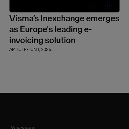
Visma’s Inexchange emerges
as Europe's leading e-
invoicing solution
ARTICLE
⏵
JUN 1, 2026
Who we are