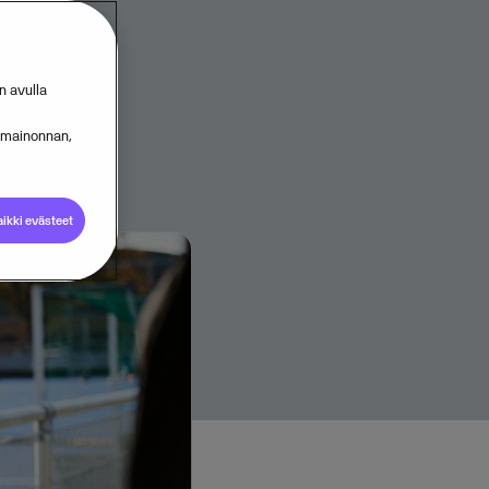
en
n avulla
s mainonnan,
ikki evästeet