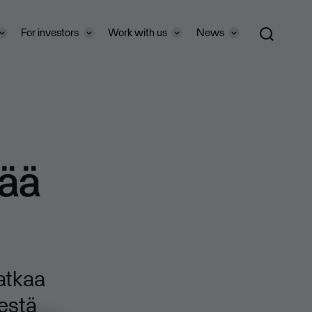
For investors
Work with us
News
tää
jatkaa
estä