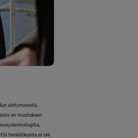
lun siirtymisestä
nista on muutoksen
erveydenhoitajilta,
ttä henkilökunta ei ole