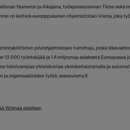
llinnan Numeron ja Aikajana, työajanseurannan Tiima sekä ma
mme on ketterä eurooppalainen ohjelmistotalo Visma, joka t
mintakriittisten pilviohjelmistojen toimittaja, jonka liikevaihto
n 13 000 työntekijää ja 1,4 miljoonaa asiakasta Euroopassa j
 toimivampaa yhteiskuntaa yksinkertaistamalla ja automat
n ja organisaatioiden työtä. www.visma.fi.
tää Wilmaa edelleen