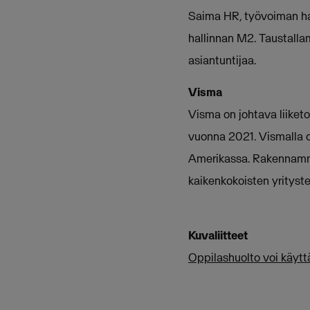
Saima HR, työvoiman ha
hallinnan M2. Taustalla
asiantuntijaa.
Visma
Visma on johtava liiketoi
vuonna 2021. Vismalla o
Amerikassa. Rakennamme
kaikenkokoisten yrityste
Kuvaliitteet
Oppilashuolto voi käyt