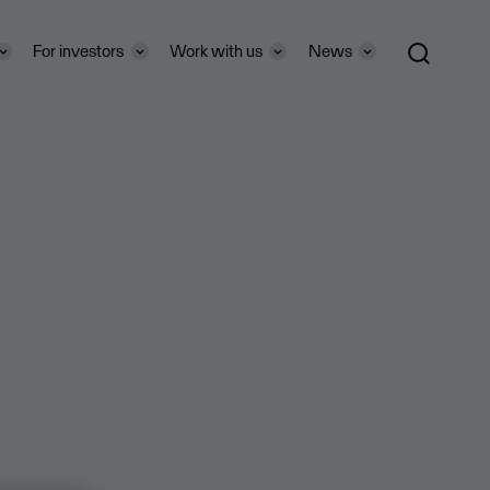
For investors
Work with us
News