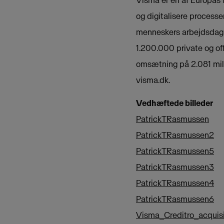
og digitalisere processer
menneskers arbejdsdag 
1.200.000 private og of
omsætning på 2.081 milli
visma.dk.
Vedhæftede billeder
PatrickTRasmussen
PatrickTRasmussen2
PatrickTRasmussen5
PatrickTRasmussen3
PatrickTRasmussen4
PatrickTRasmussen6
Visma_Creditro_acquis