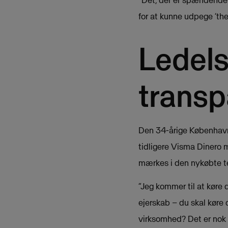
”Det, der er spændende 
for at kunne udpege ’the
Ledels
transp
Den 34-årige Københavner
tidligere Visma Dinero ma
mærkes i den nykøbte t
”Jeg kommer til at køre 
ejerskab – du skal køre 
virksomhed? Det er nok d