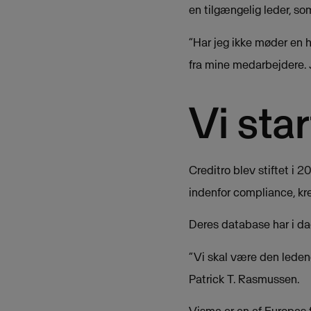
en tilgængelig leder, so
”Har jeg ikke møder en he
fra mine medarbejdere. 
Vi sta
Creditro blev stiftet i 2
indenfor compliance, kr
Deres database har i dag
”Vi skal være den ledend
Patrick T. Rasmussen.
Visma er en af Europas f