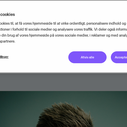
. Rasmussen tager endnu en Manag
 cookies
olle – foruden Visma Rating, er han
ookies til, at få vores hjemmeside til at virke ordentligt, personalisere indhold og
irector for Visma Creditro, og plac
tioner i forhold til sociale medier og analysere vores traffik. Vi deler også inform
din brug af vores hjemmeside på vores sociale medier, i reklamer og med analy
 roret i kampen mod hvidvask og
partnere.
siering.
illinger
Afvis alle
Accepter
JULY 18, 2022
2
MIN READ