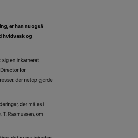
ng, er han nu også
od hvidvask og
 sig en inkarneret
Director for
eresser, der netop gjorde
eringer, der måles i
ick T. Rasmussen, om