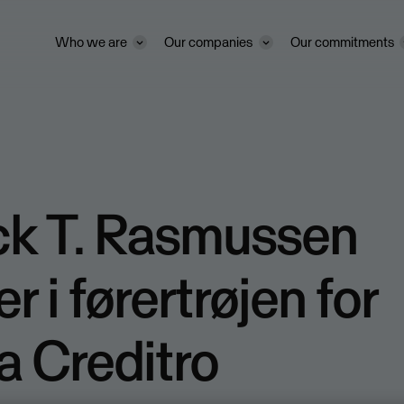
Who we are
Our companies
Our commitments
ck T. Rasmussen
r i førertrøjen for
 Creditro