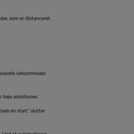
leder, som er distanceret
inansielle virksomheder
r høje ambitioner.
re en start,” slutter
s. Ved at automatisere