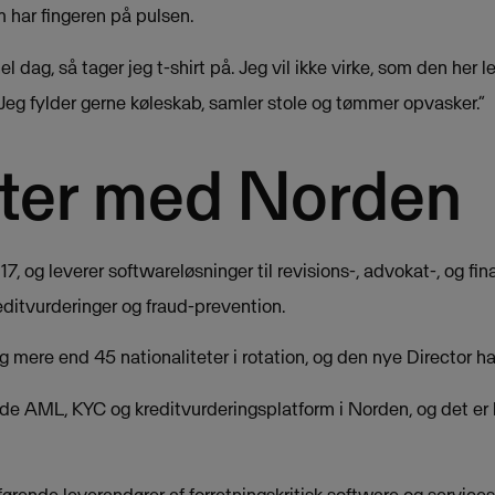
m har fingeren på pulsen.
l dag, så tager jeg t-shirt på. Jeg vil ikke virke, som den her 
Jeg fylder gerne køleskab, samler stole og tømmer opvasker.”
rter med Norden
017, og leverer softwareløsninger til revisions-, advokat-, og f
editvurderinger og fraud-prevention.
 mere end 45 nationaliteter i rotation, og den nye Director ha
e AML, KYC og kreditvurderingsplatform i Norden, og det er ba
ørende leverandører af forretningskritisk software og service