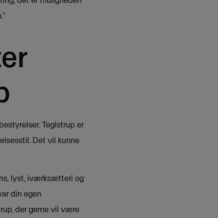
ting, det er muligheden
.”
ter
b
bestyrelser. Teglstrup er
elsesstil. Det vil kunne
s, lyst, iværksætteri og
var din egen
rup, der gerne vil være