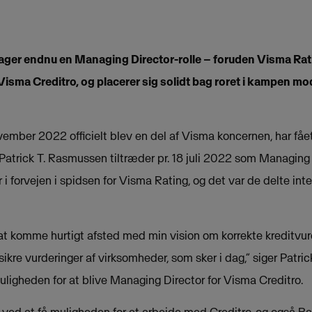
ager endnu en Managing Director-rolle – foruden Visma Rati
Visma Creditro, og placerer sig solidt bag roret i kampen m
vember 2022 officielt blev en del af Visma koncernen, har fået
atrick T. Rasmussen tiltræder pr. 18 juli 2022 som Managing 
 i forvejen i spidsen for Visma Rating, og det var de delte int
at komme hurtigt afsted med min vision om korrekte kreditvurd
 usikre vurderinger af virksomheder, som sker i dag,” siger Patr
uligheden for at blive Managing Director for Visma Creditro.