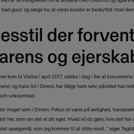
ved at få muligheden for at arbejde med Creditro, og også Ra
 bad guys’ og sørge for, at vores kunder er beskyttet mod dem
esstil der forven
arens og ejerska
 kom til Visma i april 2017, sidder i dag i fire af koncernens 
nd, og hans tid i Dinero, har ifølge ham selv, påvirket han led
ech-virksomhed.
det meget som i Dinero. Fokus vil være på ærlighed, transparen
det her, som om det er dit eget. Hvad vil du gøre, hvis det her 
et spørgsmål, som jeg kommer til at stille mest, ” siger Teglst