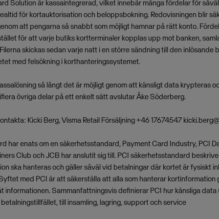
ard Solution är kassaintegrerad, vilket innebär många fördelar för såvä
ealtid för kortauktorisation och beloppsbokning. Redovisningen blir sä
s genom att pengarna så snabbt som möjligt hamnar på rätt konto. Förd
stället för att varje butiks kortterminaler kopplas upp mot banken, saml
. Filerna skickas sedan varje natt i en större sändning till den inlösande
tet med felsökning i korthanteringssystemet.
kassalösning så långt det är möjligt genom att känsligt data krypteras o
fiera övriga delar på ett enkelt sätt avslutar Åke Söderberg.
 kontakta: Kicki Berg, Visma Retail Försäljning +46 17674547
kicki.berg
d har enats om en säkerhetsstandard, Payment Card Industry, PCI D
ers Club och JCB har anslutit sig till. PCI säkerhetsstandard beskriv
on ska hanteras och gäller såväl vid betalningar där kortet är fysiskt i
yftet med PCI är att säkerställa att alla som hanterar kortinformation 
t informationen. Sammanfattningsvis definierar PCI hur känsliga data
etalningstillfället, till insamling, lagring, support och service