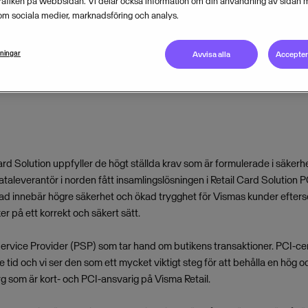
trafiken på webbsidan. Vi delar också information om din användning av sidan 
om sociala medier, marknadsföring och analys.
OCTOBER 18, 2007
2
MIN READ
lningar
Avvisa alla
Acceptera
ard Solution uppfyller de högt ställda krav som är formulerade i säke
aleverantör i norden fått insamlingslösningen i Retail Card Solution PC
rad innebär högre säkerhet och ökad trygghet för Vismas kunder efters
er på ett korrekt och säkert sätt.
ervice Provider (PSP) som tar hand om butikens transaktioner. PCI-cert
tid och vi ser den som ett mycket viktigt steg för att behålla en hög oc
 som är kort- och PCI-ansvarig på Visma Retail.