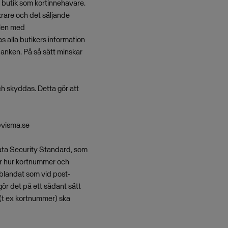
l butik som kortinnehavare.
krare och det säljande
elen med
as alla butikers information
 banken. På så sätt minskar
ch skyddas. Detta gör att
@visma.se
ata Security Standard, som
er hur kortnummer och
nblandat som vid post-
gör det på ett sådant sätt
 (t ex kortnummer) ska