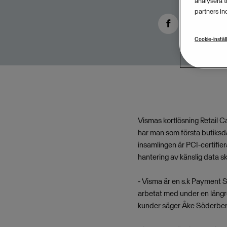
analysera 
partners in
Cookie-instäl
Vismas kortlösning Retail C
har man som första butiksdat
insamlingen är PCI-certifie
hantering av känslig data sk
- Visma är en s.k Payment S
arbetat med under en längre 
kunder säger Åke Söderberg