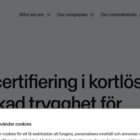
Who we are
Our companies
Our commitments
ertifiering i kortlö
kad trygghet för
as kunder
nvänder cookies
 cookies för att få webbsidan att fungera, personalisera innehåll och annonser o