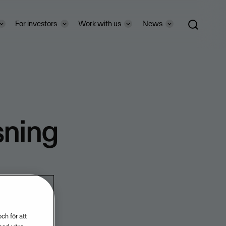
For investors
Work with us
News
sning
ch för att