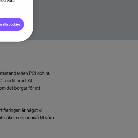
med våra
 alla cookies
rhetsstandarden PCI och nu
I-certifierad. Att
om det borgar för att
ifieringen är något vi
h säker servicenivå till våra