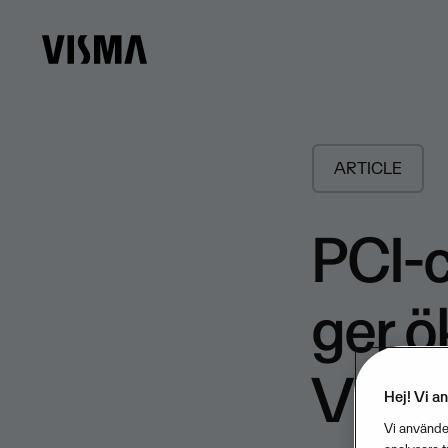
ARTICLE
PCI-c
ger ö
Vism
Hej! Vi a
Vi använder