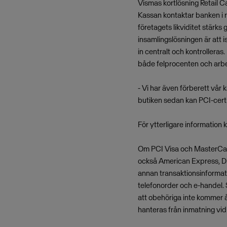
Vismas kortlösning Retail C
Kassan kontaktar banken i r
företagets likviditet stärk
insamlingslösningen är att i
in centralt och kontrolleras
både felprocenten och arbe
- Vi har även förberett vår 
butiken sedan kan PCI-certi
För ytterligare information
Om PCI Visa och MasterCar
också American Express, Din
annan transaktionsinformati
telefonorder och e-handel. S
att obehöriga inte kommer å
hanteras från inmatning vid b