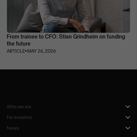
From trainee to CFO: Stian Grindheim on funding
the future
ARTICLE
⏵
MAY 26, 2026
Who we are
For investors
News