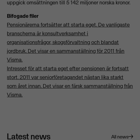
uppgick omsättningen till 5 142 miljoner norska kronor.
Bifogade filer
Pensionärerna fortsätter att starta eget. De vanligaste
branscherna är konsultverksamhet i
organisationsfrågor, skogsförvaltning och blandat
jordbruk. Det visar en sammanställning för 2011 från
Visma.
Intresset för att starta eget efter pensionen är fortsatt
stort. 2011 var seniorföretagandet nästan lika starkt
som året innan. Det visar en färsk sammanställning från
Visma.
Latest news
All news