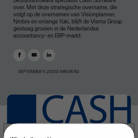
bedrijfssoftware specialist Cash Software
over. Met deze strategische overname, die
volgt op de overnames van Visionplanner,
Nmbrs en onlangs Yuki, blijft de Visma Group
gestaag groeien in de Nederlandse
accountancy- en ERP-markt.
SEPTEMBER 9, 2020
3
MIN READ