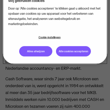
Wij gebruiken cookies
Door op ‘Alle cookies accepteren’ te klikken gaat u akkoord met het
opslaan van cookies op uw apparaat voor het verbeteren van
sitenavigatie, het analyseren van websitegebruik en
marketingdoeleinden.
Den Haag, 9 september 2020 -
Visma
, Europees leider
in cloudbedrijfsoplossingen, neemt online
Cookie-instellingen
bedrijfssoftware specialist
Cash Software
over. Met
deze strategische overname, die volgt op de
Alles afwijzen
Alle cookies accepteren
overnames van Visionplanner, Nmbrs en onlangs Yuki,
blijft de Visma Group gestaag groeien in de
Nederlandse accountancy- en ERP-markt.
Cash Software, waar sinds 7 jaar ook Microloon een
onderdeel van is, werd opgericht in 1984 en ontwikkelt
al meer dan 35 jaar bedrijfssoftware voor het MKB.
Inmiddels werken ruim 10.000 bedrijven met CASH en
Microloon en tezamen voeren zij ruim 400.000