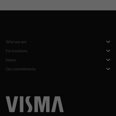
Who we are
For investors
News
Our commitments