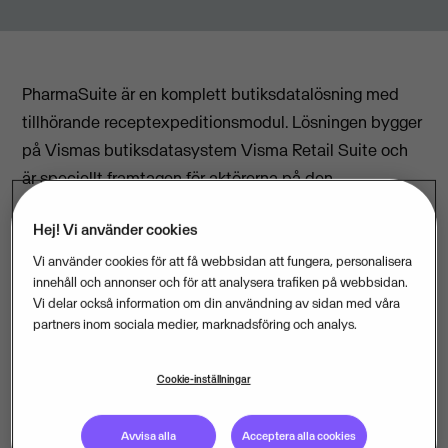
PharmaSuite är en komplett butiksdatalösning med
tillhörande receptexpeditionsmodul. Lösningen bygger
på Vismas butiksdatasystem Visma Retail Suite och
är speciellt framtagen för aktörerna på den
omreglerade apoteksmarknaden, där kraven är stora
Hej! Vi använder cookies
såväl på säkerhet som på anpassningsbarhet.
Vi använder cookies för att få webbsidan att fungera, personalisera
innehåll och annonser och för att analysera trafiken på webbsidan.
- Vi ser fram emot att jobba tillsammans med Apotek
Vi delar också information om din användning av sidan med våra
Hjärtat som är en stor ny aktör på den nya
partners inom sociala medier, marknadsföring och analys.
apoteksmarknaden. Leveransen kommer att innehålla
fler element utöver kassa- och butiksdatasystem.
Cookie-inställningar
PharmaSolutions kommer att arbeta mycket tätt
tillsammans med Apotek Hjärtat för att förse dem med
Avvisa alla
Acceptera alla cookies