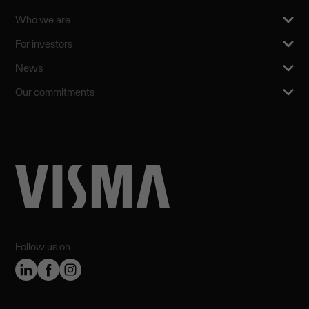
Who we are
For investors
News
Our commitments
Follow us on