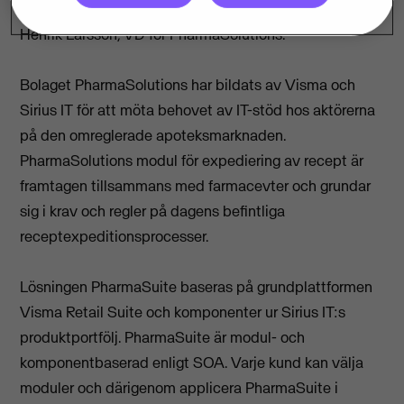
allt det stöd en nystartad aktör behöver inom IT, säger
Henrik Larsson, VD för PharmaSolutions.
Bolaget PharmaSolutions har bildats av Visma och
Sirius IT för att möta behovet av IT-stöd hos aktörerna
på den omreglerade apoteksmarknaden.
PharmaSolutions modul för expediering av recept är
framtagen tillsammans med farmacevter och grundar
sig i krav och regler på dagens befintliga
receptexpeditionsprocesser.
Lösningen PharmaSuite baseras på grundplattformen
Visma Retail Suite och komponenter ur Sirius IT:s
produktportfölj. PharmaSuite är modul- och
komponentbaserad enligt SOA. Varje kund kan välja
moduler och därigenom applicera PharmaSuite i