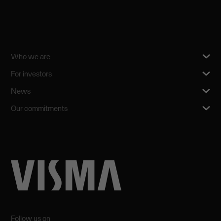
Who we are
For investors
News
Our commitments
Follow us on