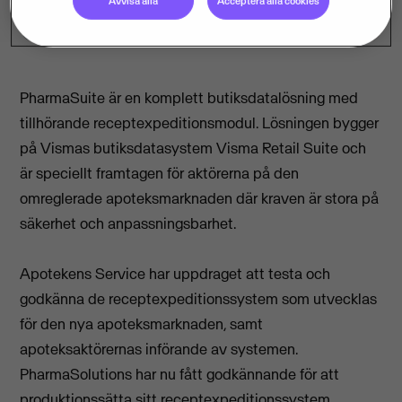
Avvisa alla
Acceptera alla cookies
PharmaSuite är en komplett butiksdatalösning med
tillhörande receptexpeditionsmodul. Lösningen bygger
på Vismas butiksdatasystem Visma Retail Suite och
är speciellt framtagen för aktörerna på den
omreglerade apoteksmarknaden där kraven är stora på
säkerhet och anpassningsbarhet.
Apotekens Service har uppdraget att testa och
godkänna de receptexpeditionssystem som utvecklas
för den nya apoteksmarknaden, samt
apoteksaktörernas införande av systemen.
PharmaSolutions har nu fått godkännande för att
produktionssätta sitt receptexpeditionssystem