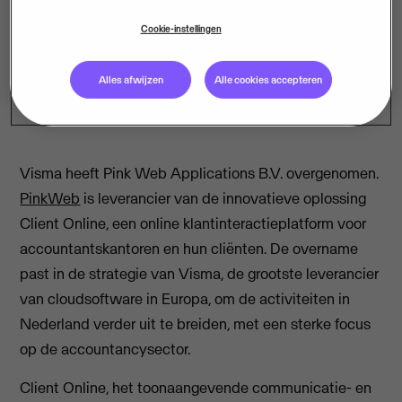
Cookie-instellingen
Alles afwijzen
Alle cookies accepteren
Visma heeft Pink Web Applications B.V. overgenomen.
PinkWeb
is leverancier van de innovatieve oplossing
Client Online, een online klantinteractieplatform voor
accountantskantoren en hun cliënten. De overname
past in de strategie van Visma, de grootste leverancier
van cloudsoftware in Europa, om de activiteiten in
Nederland verder uit te breiden, met een sterke focus
op de accountancysector.
Client Online, het toonaangevende communicatie- en