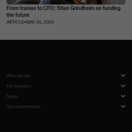
From trainee to CFO: Stian Grindheim on funding
the future
ARTICLE
⏵
MAY 26, 2026
Who we are
For investors
News
Our commitments