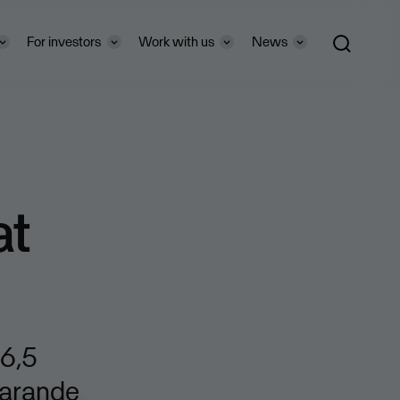
For investors
Work with us
News
at
 6,5
varande