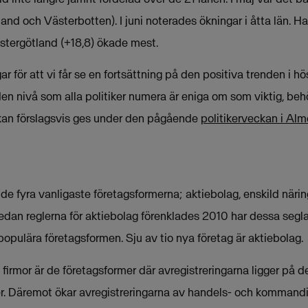
d och Västerbotten). I juni noterades ökningar i åtta län. Ha
stergötland (+18,8) ökade mest.
ar för att vi får se en fortsättning på den positiva trenden i 
en nivå som alla politiker numera är eniga om som viktig, beh
 kan förslagsvis ges under den pågående
politikerveckan i Al
de fyra vanligaste företagsformerna; aktiebolag, enskild näri
an reglerna för aktiebolag förenklades 2010 har dessa seglat
opulära företagsformen. Sju av tio nya företag är aktiebolag.
firmor är de företagsformer där avregistreringarna ligger på 
. Däremot ökar avregistreringarna av handels- och kommanditbo