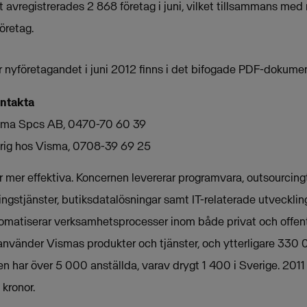
lt avregistrerades 2 868 företag i juni, vilket tillsammans med
öretag.
er nyföretagandet i juni 2012 finns i det bifogade PDF-dokumen
ontakta
Visma Spcs AB, 0470-70 60 39
arig hos Visma, 0708-39 69 25
mer effektiva. Koncernen levererar programvara, outsourcingt
ngstjänster, butiksdatalösningar samt IT-relaterade utveckling
omatiserar verksamhetsprocesser inom både privat och offent
använder Vismas produkter och tjänster, och ytterligare 330
en har över 5 000 anställda, varav drygt 1 400 i Sverige. 20
 kronor.