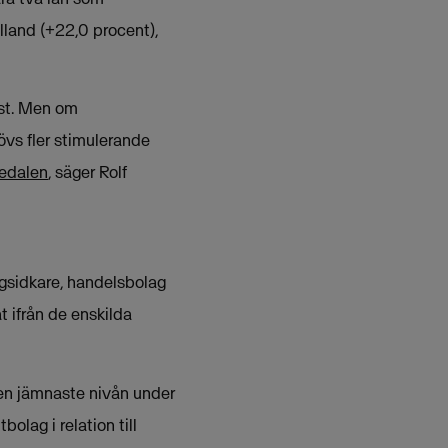
lland (+22,0 procent),
höst. Men om
övs fler stimulerande
medalen
, säger Rolf
ngsidkare, handelsbolag
 ifrån de enskilda
den jämnaste nivån under
lag i relation till