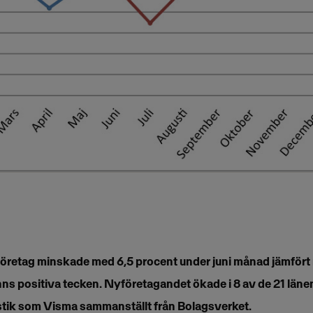
 företag minskade med 6,5 procent under juni månad jämfö
inns positiva tecken. Nyföretagandet ökade i 8 av de 21 länen
tistik som Visma sammanställt från Bolagsverket.