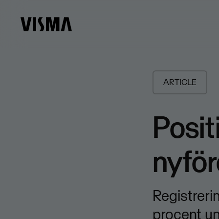
ARTICLE
Posit
nyfö
Registrer
procent u