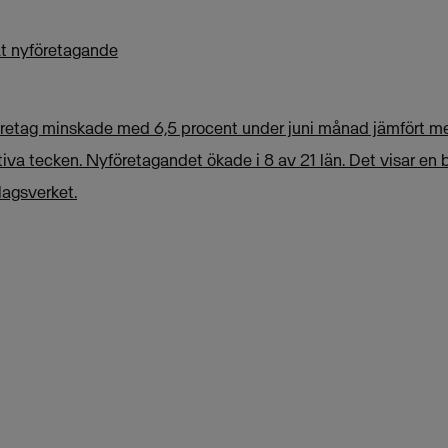
at nyföretagande
företag minskade med 6,5 procent under juni månad jämfört
sitiva tecken. Nyföretagandet ökade i 8 av 21 län. Det visar 
olagsverket.