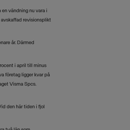
n en vändning nu vara i
h avskaffad revisionsplikt
enare år. Därmed
cent i april till minus
va företag ligger kvar på
etaget Visma Spcs.
d den här tiden i fjol
ara två län som