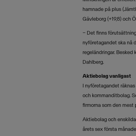
hamnade på plus (Jämtlan
Gävleborg (+19,8) och Ö
− Det finns förutsättning
nyföretagandet ska nå d
regeländringar. Besked
Dahlberg.
Aktiebolag vanligast
I nyföretagandet räknas 
och kommanditbolag. Sed
firmorna som den mest p
Aktiebolag och enskilda 
årets sex första månader