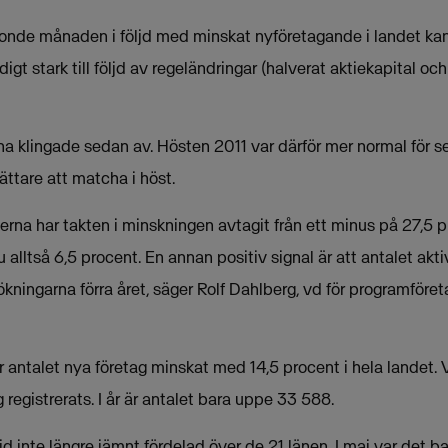
 tionde månaden i följd med minskat nyföretagande i landet ka
digt stark till följd av regeländringar (halverat aktiekapital oc
na klingade sedan av. Hösten 2011 var därför mer normal för s
ättare att matcha i höst.
na har takten i minskningen avtagit från ett minus på 27,5 pro
 alltså 6,5 procent. En annan positiv signal är att antalet akti
ökningarna förra året, säger Rolf Dahlberg, vd för programför
 antalet nya företag minskat med 14,5 procent i hela landet. Vi
registrerats. I år är antalet bara uppe 33 588.
d inte längre jämnt fördelad över de 21 länen. I maj var det b