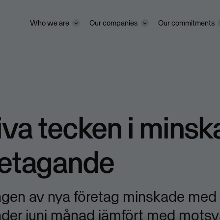
Who we are
Our companies
Our commitments
iva tecken i minsk
retagande
ingen av nya företag minskade med
nder juni månad jämfört med mots