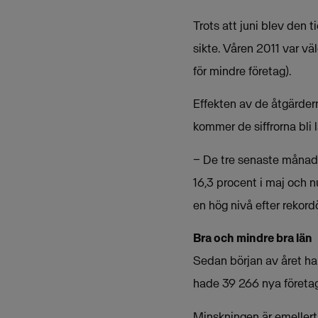
Trots att juni blev den
sikte. Våren 2011 var väl
för mindre företag).
Effekten av de åtgärder
kommer de siffrorna bli l
− De tre senaste månader
16,3 procent i maj och nu
en hög nivå efter rekord
Bra och mindre bra län
Sedan början av året har
hade 39 266 nya företag 
Minskningen är emellerti