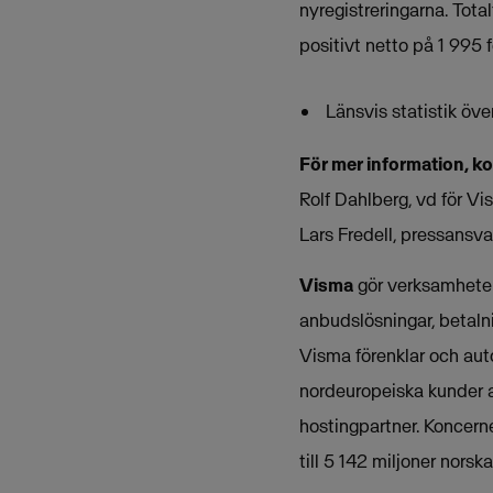
nyregistreringarna. Tota
positivt netto på 1 995 f
Länsvis statistik öv
För mer information, k
Rolf Dahlberg, vd för 
Lars Fredell, pressansv
Visma
gör verksamheter 
anbudslösningar, betalni
Visma förenklar och aut
nordeuropeiska kunder 
hostingpartner. Koncern
till 5 142 miljoner norska