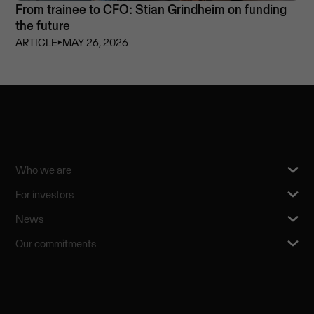
From trainee to CFO: Stian Grindheim on funding
the future
ARTICLE
⏵
MAY 26, 2026
Who we are
For investors
News
Our commitments