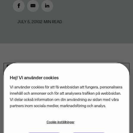
JULY 5, 2010
2
MIN READ
Exakt två år efter den ekonomiska krisens utbrott är
de positiva tongångarna tillbaka igen bland landets
Hej! Vi använder cookies
cirka 400 000 aktiva småföretagare. Tre av fyra tror
Vi använder cookies för att få webbsidan att fungera, personalisera
att 2010 blir ett bättre år för deras företag än fjolåret.
innehåll och annonser och för att analysera trafiken på webbsidan.
Det visar en stor småföretagarenkät från
Vi delar också information om din användning av sidan med våra
partners inom sociala medier, marknadsföring och analys.
nyhetstjänsten
Visma Infoline
.
Cookie-inställningar
Den ekonomiska krisen, som slog till efter sommaren
2008, drabbade inte omedelbart de mindre företagen.