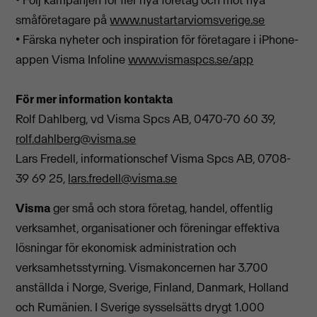
småföretagare på
www.nustartarviomsverige.se
• Färska nyheter och inspiration för företagare i iPhone-
appen Visma Infoline
www.vismaspcs.se/app
För mer information kontakta
Rolf Dahlberg, vd Visma Spcs AB, 0470-70 60 39,
rolf.dahlberg@visma.se
Lars Fredell, informationschef Visma Spcs AB, 0708-
39 69 25,
lars.fredell@visma.se
Visma
ger små och stora företag, handel, offentlig
verksamhet, organisationer och föreningar effektiva
lösningar för ekonomisk administration och
verksamhetsstyrning. Vismakoncernen har 3.700
anställda i Norge, Sverige, Finland, Danmark, Holland
och Rumänien. I Sverige sysselsätts drygt 1.000