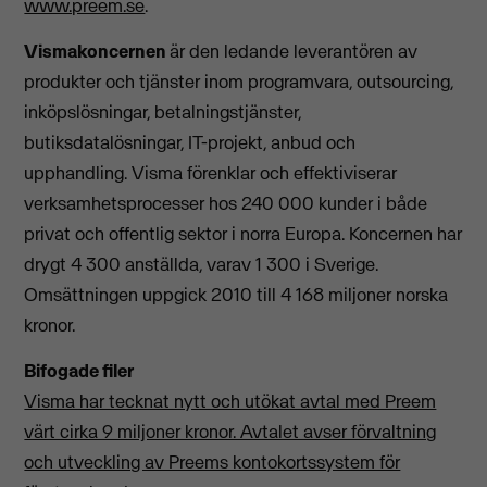
www.preem.se
.
Vismakoncernen
är den ledande leverantören av
produkter och tjänster inom programvara, outsourcing,
inköpslösningar, betalningstjänster,
butiksdatalösningar, IT-projekt, anbud och
upphandling. Visma förenklar och effektiviserar
verksamhetsprocesser hos 240 000 kunder i både
privat och offentlig sektor i norra Europa. Koncernen har
drygt 4 300 anställda, varav 1 300 i Sverige.
Omsättningen uppgick 2010 till 4 168 miljoner norska
kronor.
Bifogade filer
Visma har tecknat nytt och utökat avtal med Preem
värt cirka 9 miljoner kronor. Avtalet avser förvaltning
och utveckling av Preems kontokortssystem för