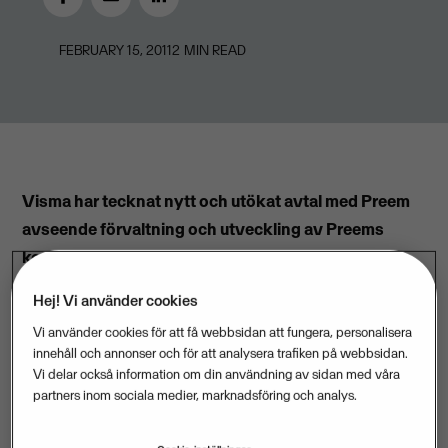
FEBRUARY 15, 2011
2
MIN READ
Visma har tecknat nytt och utökat avtal med Preem
avseende förvaltning och utveckling av Preems
kontokortssystem för företagskunder. Ordern är
värd cirka 9 miljoner svenska kronor.
Hej! Vi använder cookies
Vi använder cookies för att få webbsidan att fungera, personalisera
Samarbetet med Preem inleddes 1995 och har
innehåll och annonser och för att analysera trafiken på webbsidan.
omfattat
utveckling och förvaltning
av lösningen för
Vi delar också information om din användning av sidan med våra
Preems kontokortssystem, så att det kontinuerligt
partners inom sociala medier, marknadsföring och analys.
möter förväntningarna från kunder och marknad.