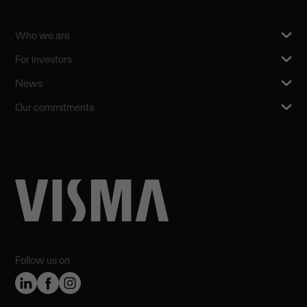
Who we are
For investors
News
Our commitments
Follow us on