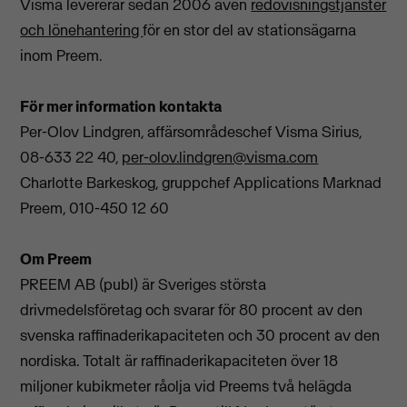
Visma levererar sedan 2006 även
redovisningstjänster
och lönehantering
för en stor del av stationsägarna
inom Preem.
För mer information kontakta
Per-Olov Lindgren, affärsområdeschef Visma Sirius,
08-633 22 40,
per-olov.lindgren@visma.com
Charlotte Barkeskog, gruppchef Applications Marknad
Preem, 010-450 12 60
Om Preem
PREEM AB (publ) är Sveriges största
drivmedelsföretag och svarar för 80 procent av den
svenska raffinaderikapaciteten och 30 procent av den
nordiska. Totalt är raffinaderikapaciteten över 18
miljoner kubikmeter råolja vid Preems två helägda