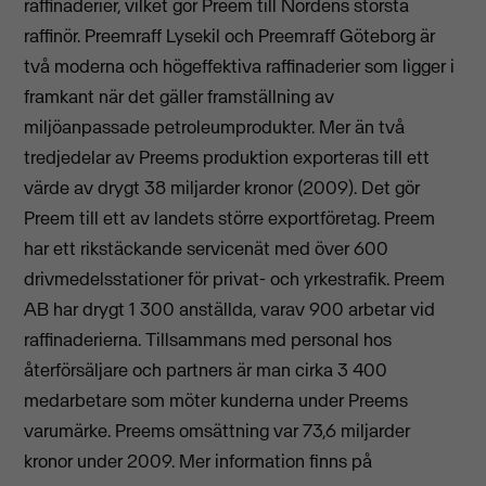
raffinaderier, vilket gör Preem till Nordens största
raffinör. Preemraff Lysekil och Preemraff Göteborg är
två moderna och högeffektiva raffinaderier som ligger i
framkant när det gäller framställning av
miljöanpassade petroleumprodukter. Mer än två
tredjedelar av Preems produktion exporteras till ett
värde av drygt 38 miljarder kronor (2009). Det gör
Preem till ett av landets större exportföretag. Preem
har ett rikstäckande servicenät med över 600
drivmedelsstationer för privat- och yrkestrafik. Preem
AB har drygt 1 300 anställda, varav 900 arbetar vid
raffinaderierna. Tillsammans med personal hos
återförsäljare och partners är man cirka 3 400
medarbetare som möter kunderna under Preems
varumärke. Preems omsättning var 73,6 miljarder
kronor under 2009. Mer information finns på