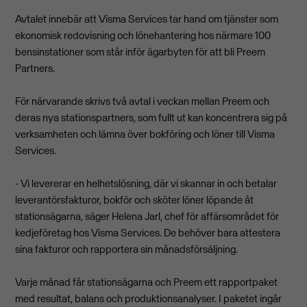
Avtalet innebär att Visma Services tar hand om tjänster som
ekonomisk redovisning och lönehantering hos närmare 100
bensinstationer som står inför ägarbyten för att bli Preem
Partners.
För närvarande skrivs två avtal i veckan mellan Preem och
deras nya stationspartners, som fullt ut kan koncentrera sig på
verksamheten och lämna över bokföring och löner till Visma
Services.
- Vi levererar en helhetslösning, där vi skannar in och betalar
leverantörsfakturor, bokför och sköter löner löpande åt
stationsägarna, säger Helena Jarl, chef för affärsområdet för
kedjeföretag hos Visma Services. De behöver bara attestera
sina fakturor och rapportera sin månadsförsäljning.
Varje månad får stationsägarna och Preem ett rapportpaket
med resultat, balans och produktionsanalyser. I paketet ingår