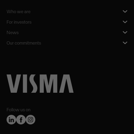
Who we are
For investors
News
Our commitments
Follow us on