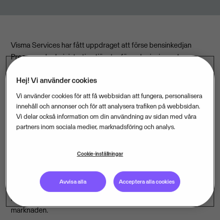
Visma Services har fått uppdraget att förse bensinkedjan
Preem med administrativa tjänster för redovisning och
lönehantering. Uppdraget är en del av Preems strategi för att
Hej! Vi använder cookies
göra verksamheten ännu mer effektiv och därmed öka
lönsamheten.
Vi använder cookies för att få webbsidan att fungera, personalisera
innehåll och annonser och för att analysera trafiken på webbsidan.
- Vi valde Visma Services för att de kan
Vi delar också information om din användning av sidan med våra
partners inom sociala medier, marknadsföring och analys.
bensinstationsbranschen och dess specifika frågeställningar,
säger Per-Åke Tronner, chef Affärstöd Marknad på Preem
Petroleum.
Cookie-inställningar
- De arbetar med kvalitet, har ett väl beprövat system och ett
Avvisa alla
Acceptera alla cookies
konkurrensmässigt pris. Visma Services är en erfaren
redovisningsbyrå och helt enkelt den bästa man kan få på
marknaden.