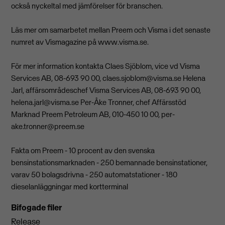
också nyckeltal med jämförelser för branschen.
Läs mer om samarbetet mellan Preem och Visma i det senaste
numret av Vismagazine på www.visma.se.
För mer information kontakta Claes Sjöblom, vice vd Visma
Services AB, 08-693 90 00,
claes.sjoblom@visma.se
Helena
Jarl, affärsområdeschef Visma Services AB, 08-693 90 00,
helena.jarl@visma.se
Per-Åke Tronner, chef Affärsstöd
Marknad Preem Petroleum AB, 010-450 10 00,
per-
ake.tronner@preem.se
Fakta om Preem - 10 procent av den svenska
bensinstationsmarknaden - 250 bemannade bensinstationer,
varav 50 bolagsdrivna - 250 automatstationer - 180
dieselanläggningar med kortterminal
Bifogade filer
Release