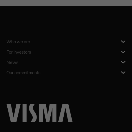
Who we are
For investors
News
Our commitments