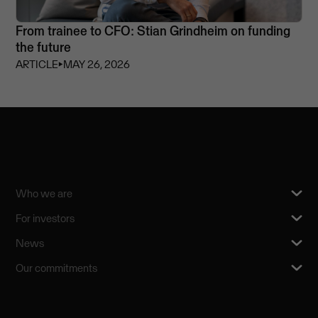
From trainee to CFO: Stian Grindheim on funding
the future
ARTICLE
⏵
MAY 26, 2026
Who we are
For investors
News
Our commitments