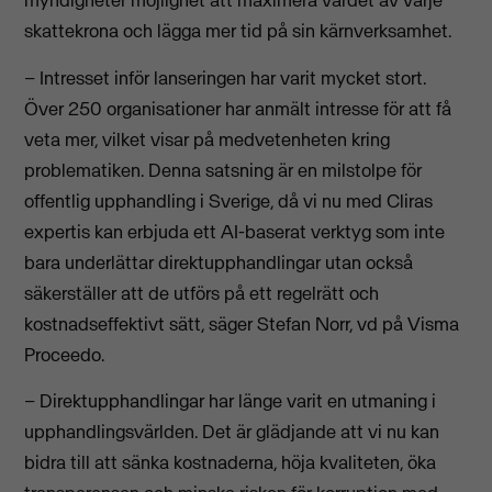
myndigheter möjlighet att maximera värdet av varje
skattekrona och lägga mer tid på sin kärnverksamhet.
– Intresset inför lanseringen har varit mycket stort.
Över 250 organisationer har anmält intresse för att få
veta mer, vilket visar på medvetenheten kring
problematiken. Denna satsning är en milstolpe för
offentlig upphandling i Sverige, då vi nu med Cliras
expertis kan erbjuda ett AI-baserat verktyg som inte
bara underlättar direktupphandlingar utan också
säkerställer att de utförs på ett regelrätt och
kostnadseffektivt sätt, säger Stefan Norr, vd på Visma
Proceedo.
– Direktupphandlingar har länge varit en utmaning i
upphandlingsvärlden. Det är glädjande att vi nu kan
bidra till att sänka kostnaderna, höja kvaliteten, öka