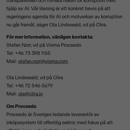
transparensen och minska risken för korruption med
hjälp av AI. Vår lösning är ett konkret bevis på att
regeringens agenda för AI och motverkan av korruption
nu går framåt, säger Ola Lindewald, vd på Clira.
För mer information, vänligen kontakta:
Stefan Norr, vd på Visma Proceedo
Tel: +46 73 398 1155
Mail:
stefan.norr@visma.com
Ola Lindewald, vd på Clira
Tel: +46 72 546 5679
Mail:
ola@clira.io
Om Proceedo
Proceedo är Sveriges ledande leverantör av
inköpssystem till offentlig sektor, med fokus på att