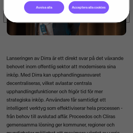
Avvisa alla
Acceptera alla cookies
Lanseringen av Dirra är ett direkt svar på det växande
behovet inom offentlig sektor att modernisera sina
inköp. Med Dirra kan upphandlingsansvaret
decentraliseras, vilket avlastar centrala
upphandlingsfunktioner och frigör tid för mer
strategiska inköp. Användare får samtidigt ett
intelligent verktyg som effektiviserar hela processen -
från behov till avslutad affär. Proceedos och Cliras
gemensamma lösning ger kommuner, regioner och