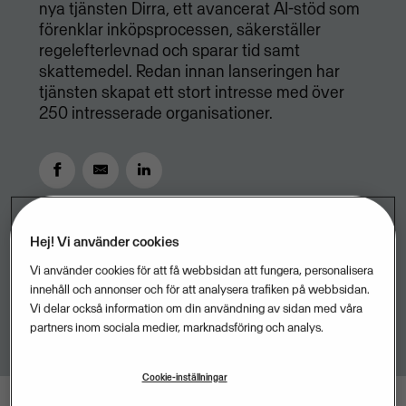
nya tjänsten Dirra, ett avancerat AI-stöd som
förenklar inköpsprocessen, säkerställer
regelefterlevnad och sparar tid samt
skattemedel. Redan innan lanseringen har
tjänsten skapat ett stort intresse med över
250 intresserade organisationer.
SEPTEMBER 4, 2025
2
MIN READ
Hej! Vi använder cookies
Vi använder cookies för att få webbsidan att fungera, personalisera
innehåll och annonser och för att analysera trafiken på webbsidan.
Vi delar också information om din användning av sidan med våra
partners inom sociala medier, marknadsföring och analys.
Cookie-inställningar