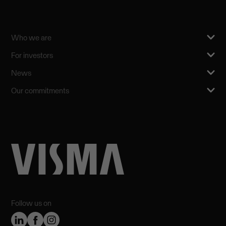
Who we are
For investors
News
Our commitments
Follow us on