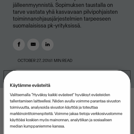
jälleenmyynnistä. Sopimuksen taustalla on
tarve vastata yhä kasvavaan pilvipohjaisten
toiminnanohjausjärjestelmien tarpeeseen
suomalaisissa pk-yrityksissä.
OCTOBER 27, 2016
1
MIN READ
Käytämme evästeitä
Valitsemalla “Hyväksy kaikki evästeet” hyväksyt evästeiden
tallentamisen laitteellesi. Niiden avulla voimme parantaa sivuston
toimivuutta, analysoida sivuston käyttöä ja toteuttaa
markkinointitoimenpiteitä. Voimme jakaa tietoja verkkosivustomme
käyttöäsi koskien myös mainonnan, analytiikan ja sosiaalisen
median kumppaniemme kanssa.