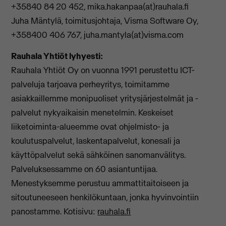
+35840 84 20 452, mika.hakanpaa(at)rauhala.fi
Juha Mäntylä, toimitusjohtaja, Visma Software Oy,
+358400 406 767, juha.mantyla(at)visma.com
Rauhala Yhtiöt lyhyesti:
Rauhala Yhtiöt Oy on vuonna 1991 perustettu ICT-
palveluja tarjoava perheyritys, toimitamme
asiakkaillemme monipuoliset yritysjärjestelmät ja -
palvelut nykyaikaisin menetelmin. Keskeiset
liiketoiminta-alueemme ovat ohjelmisto- ja
koulutuspalvelut, laskentapalvelut, konesali ja
käyttöpalvelut sekä sähköinen sanomanvälitys.
Palveluksessamme on 60 asiantuntijaa.
Menestyksemme perustuu ammattitaitoiseen ja
sitoutuneeseen henkilökuntaan, jonka hyvinvointiin
panostamme. Kotisivu:
rauhala.fi