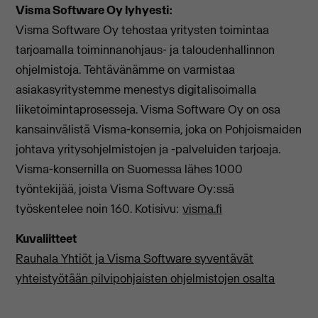
Visma Software Oy lyhyesti:
Visma Software Oy tehostaa yritysten toimintaa
tarjoamalla toiminnanohjaus- ja taloudenhallinnon
ohjelmistoja. Tehtävänämme on varmistaa
asiakasyritystemme menestys digitalisoimalla
liiketoimintaprosesseja. Visma Software Oy on osa
kansainvälistä Visma-konsernia, joka on Pohjoismaiden
johtava yritysohjelmistojen ja -palveluiden tarjoaja.
Visma-konsernilla on Suomessa lähes 1000
työntekijää, joista Visma Software Oy:ssä
työskentelee noin 160. Kotisivu:
visma.fi
Kuvaliitteet
Rauhala Yhtiöt ja Visma Software syventävät
yhteistyötään pilvipohjaisten ohjelmistojen osalta