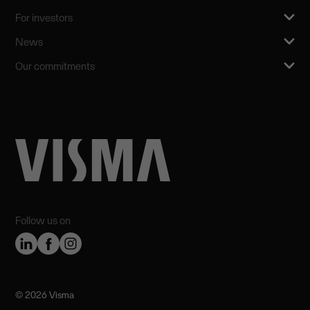
For investors
News
Our commitments
Follow us on
©️ 2026 Visma