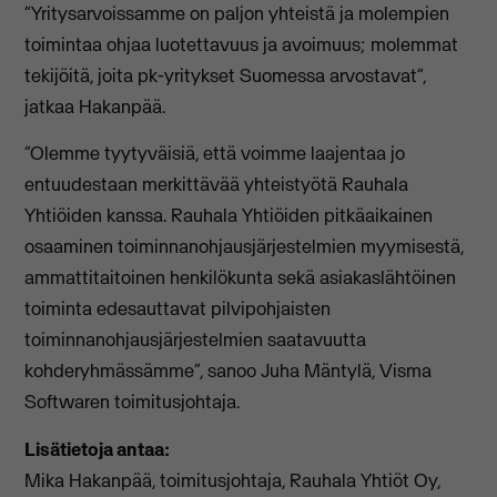
”Yritysarvoissamme on paljon yhteistä ja molempien
toimintaa ohjaa luotettavuus ja avoimuus; molemmat
tekijöitä, joita pk-yritykset Suomessa arvostavat”,
jatkaa Hakanpää.
”Olemme tyytyväisiä, että voimme laajentaa jo
entuudestaan merkittävää yhteistyötä Rauhala
Yhtiöiden kanssa. Rauhala Yhtiöiden pitkäaikainen
osaaminen toiminnanohjausjärjestelmien myymisestä,
ammattitaitoinen henkilökunta sekä asiakaslähtöinen
toiminta edesauttavat pilvipohjaisten
toiminnanohjausjärjestelmien saatavuutta
kohderyhmässämme”, sanoo Juha Mäntylä, Visma
Softwaren toimitusjohtaja.
Lisätietoja antaa:
Mika Hakanpää, toimitusjohtaja, Rauhala Yhtiöt Oy,