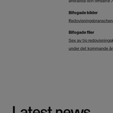
anställda och omsatte 7
Bifogade bilder
Redovisningsbranschen r
Bifogade filer
Sex av tio redovisningsk
under det kommande åre
Latest news