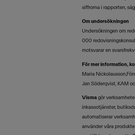
siffrorna i rapporten, s
Om undersökningen
Undersökningen om redov
000 redovisningskonsult
motsvarar en svarsfrekv
För mer information, k
Maria Nickolausson,För
Jan Söderqvist, KAM oc
Visma
gör verksamheter 
inkassotjänster, butiksd
automatiserar verksamh
använder våra produkter