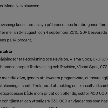
äger Maria Nickolausson.
isningskonsulternas syn på branschens framtid genomfördes v
er mellan 24 augusti och 4 september 2015. 289 besvarade f
ens på 14 procent.
ontakta
säljningschef Redovisning och Revision, Visma Spcs, 070-37
h branschexpert Redovisning och Revision, Visma Spcs, 07
mer effektiva, genom att leverera programvara, outsourcingtjä
atalösningar samt IT-relaterad utveckling och konsultverksamh
etsprocesser både inom privat och offentlig sektor. 400 000
 och tjänster, och ytterligare 330 000 använder oss som host