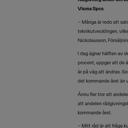
Visma Spcs
.
– Många är redo att sat
teknikutvecklingen, vil
Nickolausson, Försäljni
I dag ägnar hälften av d
procent, uppger att de 
är på väg att ändras. Se
det kommande året än v
Ännu fler tror att andel
att andelen rådgivnings
kommande året.
– Mitt råd är att fråga 