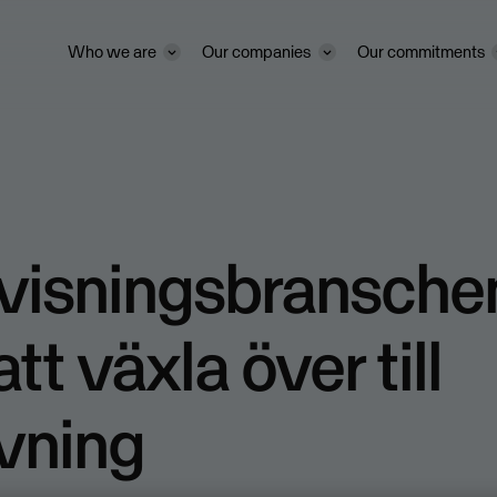
Who we are
Our companies
Our commitments
visningsbransche
tt växla över till
vning