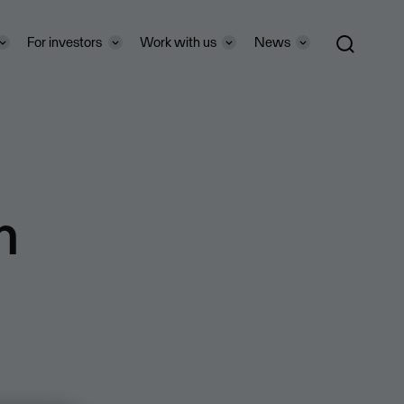
For investors
Work with us
News
n