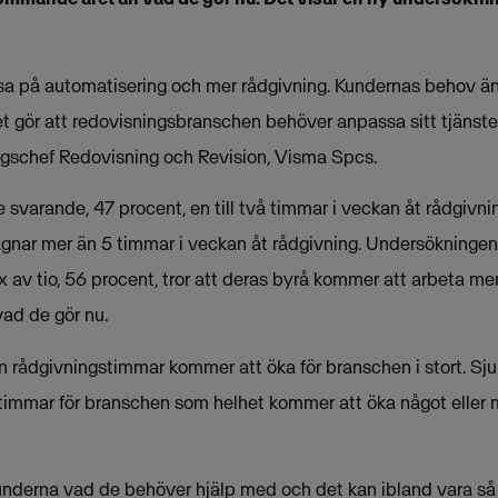
sa på automatisering och mer rådgivning. Kundernas behov än
ket gör att redovisningsbranschen behöver anpassa sitt tjänst
ngschef Redovisning och Revision, Visma Spcs.
e svarande, 47 procent, en till två timmar i veckan åt rådgivni
ägnar mer än 5 timmar i veckan åt rådgivning. Undersökningen
x av tio, 56 procent, tror att deras byrå kommer att arbeta m
ad de gör nu.
en rådgivningstimmar kommer att öka för branschen i stort. Sju a
timmar för branschen som helhet kommer att öka något eller
kunderna vad de behöver hjälp med och det kan ibland vara så 