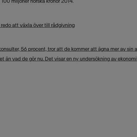
 100 miljoner norska kronor 2014.
edo att växla över till rådgivning
onsulter, 56 procent, tror att de kommer att ägna mer av sin a
t än vad de gör nu. Det visar en ny undersökning av ekonom