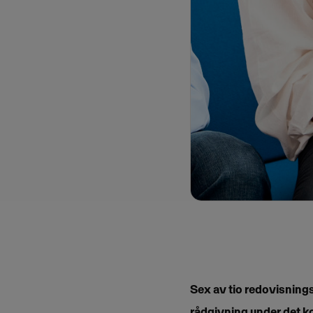
Sex av tio redovisnings
rådgivning under det k