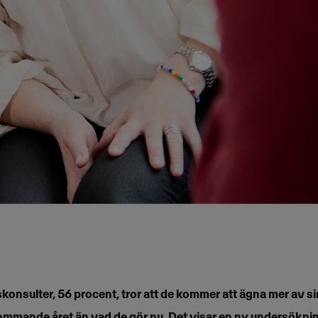
konsulter, 56 procent, tror att de kommer att ägna mer av si
ommande året än vad de gör nu. Det visar en ny undersökn