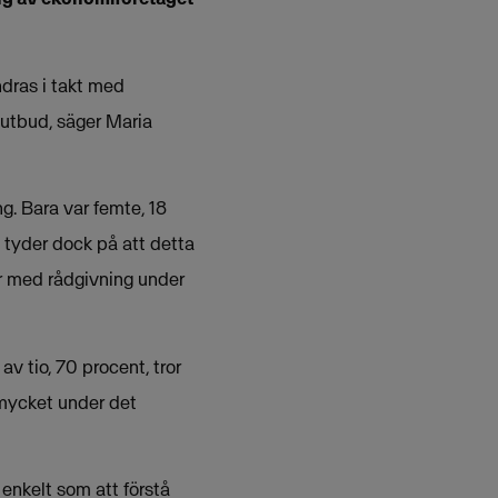
dras i takt med
eutbud, säger Maria
ng. Bara var femte, 18
 tyder dock på att detta
er med rådgivning under
v tio, 70 procent, tror
 mycket under det
enkelt som att förstå