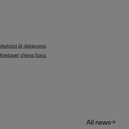
rbetstid åt rådgivning
iföretaget Visma Spcs.
All news