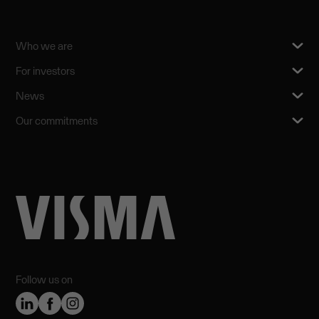
Who we are
For investors
News
Our commitments
Follow us on