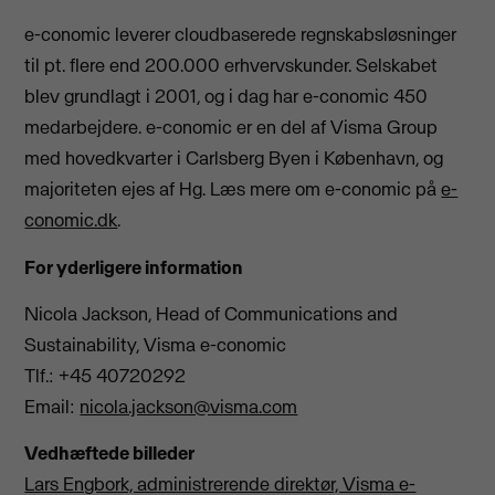
e-conomic leverer cloudbaserede regnskabsløsninger
til pt. flere end 200.000 erhvervskunder. Selskabet
blev grundlagt i 2001, og i dag har e-conomic 450
medarbejdere. e-conomic er en del af Visma Group
med hovedkvarter i Carlsberg Byen i København, og
majoriteten ejes af Hg. Læs mere om e-conomic på
e-
conomic.dk
.
For yderligere information
Nicola Jackson, Head of Communications and
Sustainability, Visma e-conomic
Tlf.: +45 40720292
Email:
nicola.jackson@visma.com
Vedhæftede billeder
Lars Engbork, administrerende direktør, Visma e-