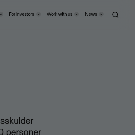
For investors
Work with us
News
sskulder
00 personer