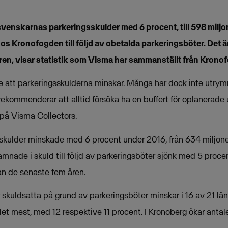
enskarnas parkeringsskulder med 6 procent, till 598 miljo
os Kronofogden till följd av obetalda parkeringsböter. Det är
ren, visar statistik som Visma har sammanställt från Krono
se att parkeringsskulderna minskar. Många har dock inte utry
rekommenderar att alltid försöka ha en buffert för oplanerade u
 på Visma Collectors.
kulder minskade med 6 procent under 2016, från 634 miljoner 
nade i skuld till följd av parkeringsböter sjönk med 5 procent
ran de senaste fem åren.
skuldsatta på grund av parkeringsböter minskar i 16 av 21 län
et mest, med 12 respektive 11 procent. I Kronoberg ökar anta