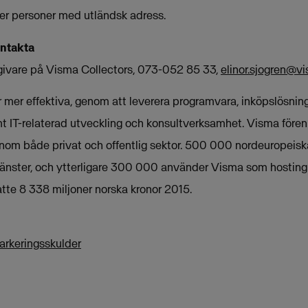
r personer med utländsk adress.
ontakta
dgivare på Visma Collectors, 073-052 85 33,
elinor.sjogren@v
mer effektiva, genom att leverera programvara, inköpslösninga
t IT-relaterad utveckling och konsultverksamhet. Visma fören
nom både privat och offentlig sektor. 500 000 nordeuropeis
änster, och ytterligare 300 000 använder Visma som hosting
te 8 338 miljoner norska kronor 2015.
arkeringsskulder