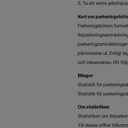
5. Ta ett extra arbetspa
Kort om parkeringsböt
Parkeringsböters formell
felparkeringsanmärkning
parkeringsanmärkningarna
påminnelse ut. Enligt la
och inkassokrav. Att föl
Bilagor
Statistik för parkerings
Statistik för parkering
Om statistiken
Statistiken om felparker
Till dessa siffror till