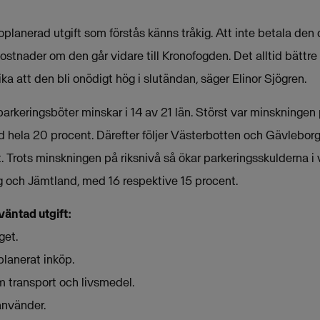
oplanerad utgift som förstås känns tråkig. Att inte betala den
kostnader om den går vidare till Kronofogden. Det alltid bättre 
ka att den bli onödigt hög i slutändan, säger Elinor Sjögren.
arkeringsböter minskar i 14 av 21 län. Störst var minskningen
d hela 20 procent. Därefter följer Västerbotten och Gävlebor
 Trots minskningen på riksnivå så ökar parkeringsskulderna i va
g och Jämtland, med 16 respektive 15 procent.
väntad utgift:
get.
planerat inköp.
om transport och livsmedel.
 använder.