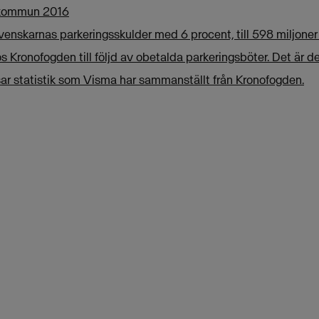
r kommun 2016
nskarnas parkeringsskulder med 6 procent, till 598 miljoner
s Kronofogden till följd av obetalda parkeringsböter. Det är d
sar statistik som Visma har sammanställt från Kronofogden.