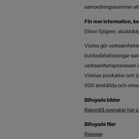
samordningsnummer elle
För mer information, k
Elinor Sjögren, skuldrå
Visma gör verksamheter 
butiksdatalösningar sam
verksamhetsprocesser i
Vismas produkter och tj
500 anställda och omsat
Bifogade bilder
Rekordfå svenskar har p
Bifogade filer
Release