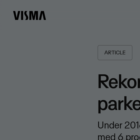
ARTICLE
Rekor
parke
Under 201
med 6 proc