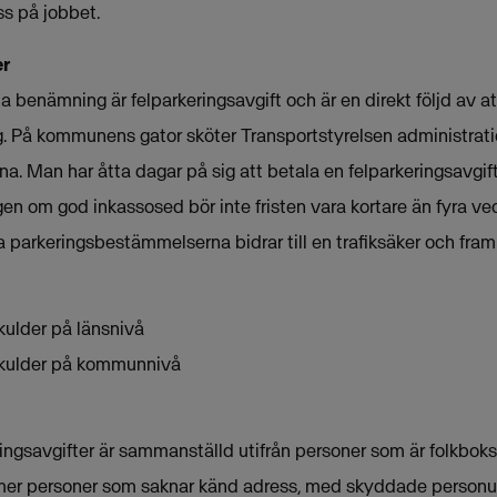
ss på jobbet.
er
a benämning är felparkeringsavgift och är en direkt följd av a
. På kommunens gator sköter Transportstyrelsen administrat
. Man har åtta dagar på sig att betala en felparkeringsavgift
gen om god inkassosed bör inte fristen vara kortare än fyra v
ja parkeringsbestämmelserna bidrar till en trafiksäker och fram
skulder på länsnivå
sskulder på kommunnivå
ingsavgifter är sammanställd utifrån personer som är folkboksk
kommer personer som saknar känd adress, med skyddade personu