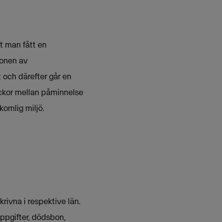
tt man fått en
ionen av
 och därefter går en
eckor mellan påminnelse
komlig miljö.
rivna i respektive län.
ppgifter, dödsbon,