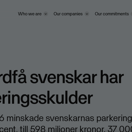
Who we are
Our companies
Our commitments
dfå svenskar har
ringsskulder
6 minskade svenskarnas parkering
ent, till 598 miljoner kronor. 37 0