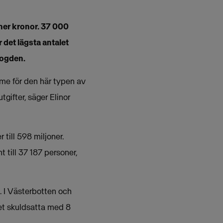
ner kronor. 37 000
 det lägsta antalet
fogden.
mme för den här typen av
tgifter, säger Elinor
till 598 miljoner.
 till 37 187 personer,
. I Västerbotten och
let skuldsatta med 8