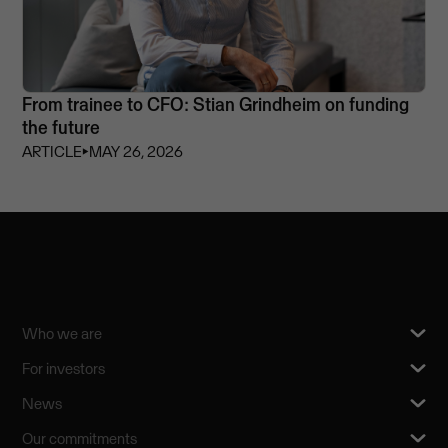
From trainee to CFO: Stian Grindheim on funding
the future
ARTICLE
⏵
MAY 26, 2026
Who we are
For investors
News
Our commitments