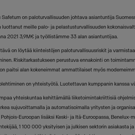
Safetum on paloturvallisuuden johtava asiantuntija Suomess
 luottanut meille palo- ja pelastusturvallisuuden kokonaisval
na 2021 3,9M€ ja työllistämme 33 alan asiantuntijaa.
vä on löytää kiinteistöjen paloturvallisuusriskit ja varmistaa
inen. Riskitarkastukseen perustuva ennakointi on toimintamm
n paitsi alan kokeneimmat ammattilaiset myös moderneimma
olehtiminen on yhteistyötä. Luotettavan kumppanin kanssa väl
aa yhteiskuntaa kehittämällä liiketoimintakriittisiä ohjelmist
ea sujuvoittamalla ja automatisoimalla yritysten ja organisaa
i Pohjois-Euroopan lisäksi Keski- ja Itä-Euroopassa, Benelux-m
ekijää, 1 100 000 yksityisen ja julkisen sektorin asiakasta ja