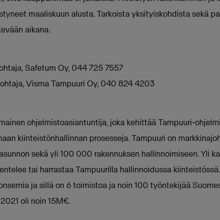
istyneet maaliskuun alusta. Tarkoista yksityiskohdista sekä p
kevään aikana.
johtaja, Safetum Oy, 044 725 7557
sjohtaja, Visma Tampuuri Oy, 040 824 4203
ainen ohjelmistoasiantuntija, joka kehittää Tampuuri-ohjelmi
imaan kiinteistönhallinnan prosesseja. Tampuuri on markkinajo
 asunnon sekä yli 100 000 rakennuksen hallinnoimiseen. Yli ka
ntelee tai harrastaa Tampuurilla hallinnoidussa kiinteistössä.
nsernia ja sillä on 6 toimistoa ja noin 100 työntekijää Suom
 2021 oli noin 15M€.