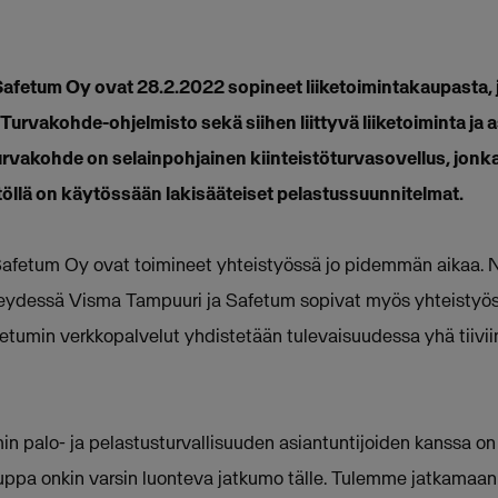
afetum Oy ovat 28.2.2022 sopineet liiketoimintakaupasta,
Turvakohde-ohjelmisto sekä siihen liittyvä liiketoiminta ja
urvakohde on selainpohjainen kiinteistöturvasovellus, jonk
stöllä on käytössään lakisääteiset pelastussuunnitelmat.
afetum Oy ovat toimineet yhteistyössä jo pidemmän aikaa. 
teydessä Visma Tampuuri ja Safetum sopivat myös yhteistyö
tumin verkkopalvelut yhdistetään tulevaisuudessa yhä tiivi
 palo- ja pelastusturvallisuuden asiantuntijoiden kanssa on o
auppa onkin varsin luonteva jatkumo tälle. Tulemme jatkamaan 