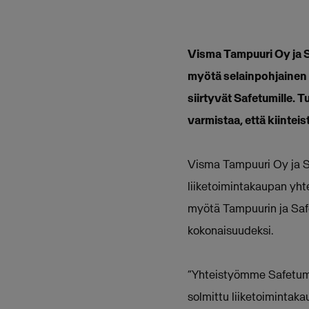
Visma Tampuuri Oy ja S
myötä
selainpohjainen 
siirtyvät
Safetumille. T
varmistaa,
että kiintei
Visma Tampuuri Oy ja S
liiketoimintakaupan yh
myötä Tampuurin ja Safe
kokonaisuudeksi.
“Yhteistyömme Safetumin
solmittu liiketoimintak