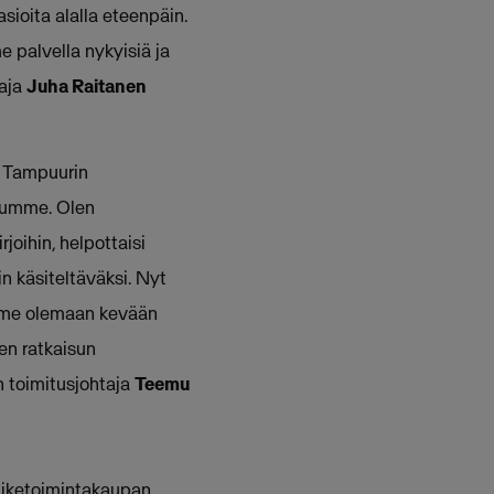
sioita alalla eteenpäin.
 palvella nykyisiä ja
taja
Juha Raitanen
ä Tampuurin
luumme. Olen
joihin, helpottaisi
n käsiteltäväksi. Nyt
lemme olemaan kevään
en ratkaisun
n toimitusjohtaja
Teemu
liiketoimintakaupan