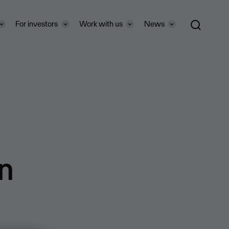
For investors
Work with us
News
n