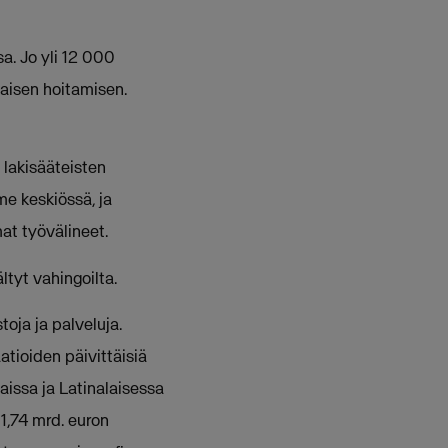
a. Jo yli 12 000
taisen hoitamisen.
 lakisääteisten
e keskiössä, ja
t työvälineet.
tyt vahingoilta.
oja ja palveluja.
tioiden päivittäisiä
aissa ja Latinalaisessa
 1,74 mrd. euron