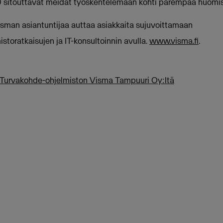
0 sitouttavat meidät työskentelemään kohti parempaa huomi
sman asiantuntijaa auttaa asiakkaita sujuvoittamaan
istoratkaisujen ja IT-konsultoinnin avulla.
www.visma.fi
.
Turvakohde-ohjelmiston Visma Tampuuri Oy:ltä