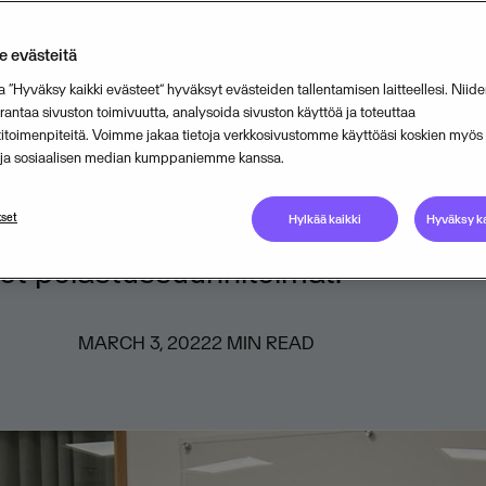
puuri Oy ja Safetum Oy ovat sopi
 evästeitä
ntakaupasta, jonka myötä selainpoh
a “Hyväksy kaikki evästeet” hyväksyt evästeiden tallentamisen laitteellesi. Niide
-ohjelmisto sekä siihen liittyvä lii
ntaa sivuston toimivuutta, analysoida sivuston käyttöä ja toteuttaa
titoimenpiteitä. Voimme jakaa tietoja verkkosivustomme käyttöäsi koskien myö
udet siirtyvät Safetumille. Turvako
n ja sosiaalisen median kumppaniemme kanssa.
ainen kiinteistöturvasovellus, jonka
set
rmistaa, että kiinteistöllä on käyt
Hylkää kaikki
Hyväksy ka
set pelastussuunnitelmat.
MARCH 3, 2022
2
MIN READ