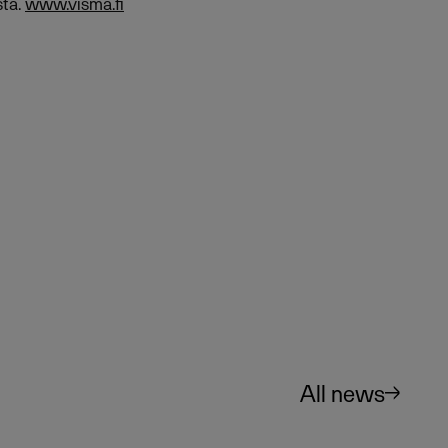
sta.
www.visma.fi
All news