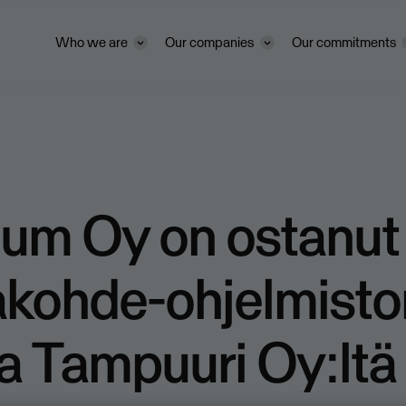
Who we are
Our companies
Our commitments
tum Oy on ostanut
akohde-ohjelmisto
a Tampuuri Oy:ltä