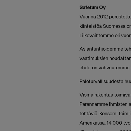
Safetum Oy
Vuonna 2012 perustettu 
kiinteistöä Suomessa on
Liikevaihtomme oli vuon
Asiantuntijoidemme tehtä
vaatimuksien noudattam
ehdoton vahvuutemme o
Paloturvallisuudesta hu
Visma rakentaa toimivamp
Parannamme ihmisten ark
tehtäviä. Konserni toimi
Amerikassa. 14 000 työnt