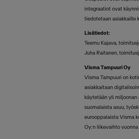
integraatiot ovat käynn
tiedotetaan asiakkaille 
Lisätiedot:
Teemu Kajava, toimitus
Juha Raitanen, toimitu
Visma Tampuuri Oy
Visma Tampuuri on kotim
asiakkaitaan digitaliso
käytetään yli miljoonan
suomalaista asuu, työske
eurooppalaista Visma ko
Oy:n liikevaihto vuonna