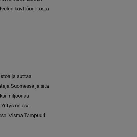
alvelun käyttöönotosta
stoa ja auttaa
htaja Suomessa ja sitä
ksi miljoonaa
 Yritys on osa
essa. Visma Tampuuri