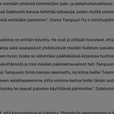
viemään yhdessä kiinteistöjen palo- ja pelastusturvallisuus a
 Safetumin kanssa kehittää ratkaisuja, joiden myötä voimme
ielä entistäkin paremmin”, Visma Tampuuri Oy:n toimitusjoh
istus on erittäin toivottu. He ovat jo pitkään toivoneet, ett
ltokirja sekä asukassivut yhdistyisivät meidän Safetum-palve
 hyvin, koska se vähentäisi päällekkäisiä kirjauksia huoltokir
ivittämistä ja toisi meidän paloriskihavainnot heti Tampuurii
ä Tampuurin tiimin kanssa rakennettu, iso kiitos heille! Tu
iseen asiakkaaseemme, jotta voimme kertoa heille tämän uud
ä, kuinka he saavat palvelun käyttöönsä pikimmiten”, Safetumi
, että kauppahintaa ei julkaista. Yhteistyön rakentaminen ja 