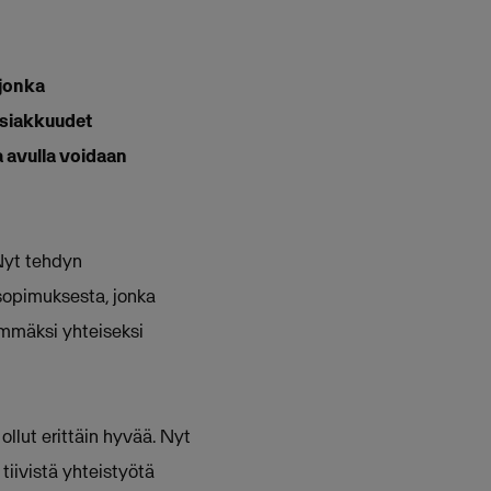
 jonka
 asiakkuudet
a avulla voidaan
Nyt tehdyn
sopimuksesta, jonka
immäksi yhteiseksi
llut erittäin hyvää. Nyt
tiivistä yhteistyötä