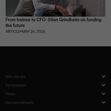
From trainee to CFO: Stian Grindheim on funding
the future
ARTICLE
⏵
MAY 26, 2026
Who we are
For investors
News
Our commitments