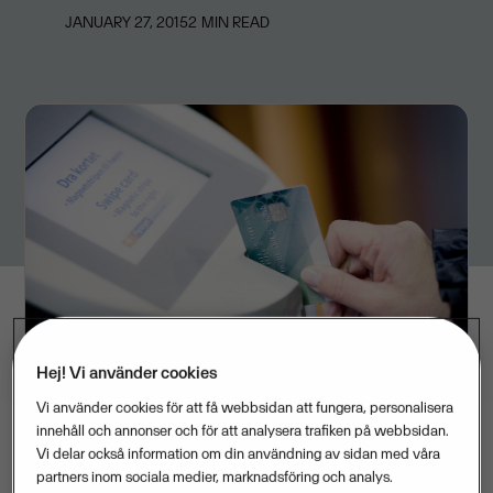
JANUARY 27, 2015
2
MIN READ
Hej! Vi använder cookies
Vi använder cookies för att få webbsidan att fungera, personalisera
innehåll och annonser och för att analysera trafiken på webbsidan.
Vi delar också information om din användning av sidan med våra
partners inom sociala medier, marknadsföring och analys.
Småföretagare kan spara stora pengar på att utnyttja