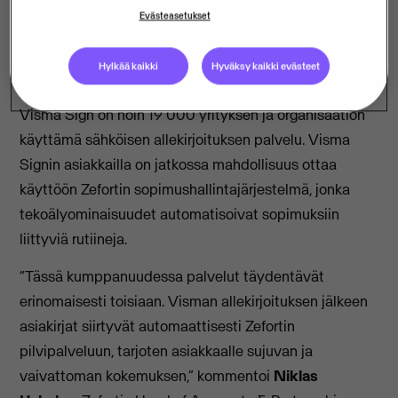
riippumatta sekä säästää aikaa ja kuluja.
Evästeasetukset
Allekirjoituksen jälkeen sopimukset voidaan tallettaa
pilvipalveluun, josta ne löytyvät vaivattomasti aina
Hylkää kaikki
Hyväksy kaikki evästeet
tarvittaessa.
Visma Sign on noin 19 000 yrityksen ja organisaation
käyttämä sähköisen allekirjoituksen palvelu. Visma
Signin asiakkailla on jatkossa mahdollisuus ottaa
käyttöön Zefortin sopimushallintajärjestelmä, jonka
tekoälyominaisuudet automatisoivat sopimuksiin
liittyviä rutiineja.
“Tässä kumppanuudessa palvelut täydentävät
erinomaisesti toisiaan. Visman allekirjoituksen jälkeen
asiakirjat siirtyvät automaattisesti Zefortin
pilvipalveluun, tarjoten asiakkaalle sujuvan ja
vaivattoman kokemuksen,” kommentoi
Niklas