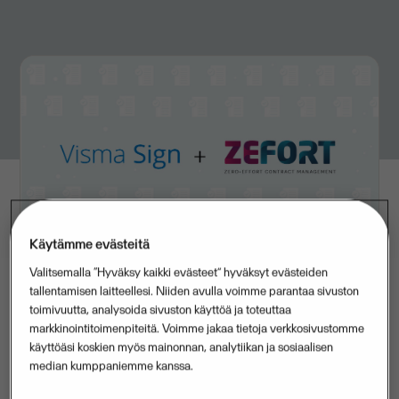
Käytämme evästeitä
Valitsemalla “Hyväksy kaikki evästeet” hyväksyt evästeiden
tallentamisen laitteellesi. Niiden avulla voimme parantaa sivuston
toimivuutta, analysoida sivuston käyttöä ja toteuttaa
Yhä useampi sopimus tai muu asiakirja allekirjoitetaan
markkinointitoimenpiteitä. Voimme jakaa tietoja verkkosivustomme
käyttöäsi koskien myös mainonnan, analytiikan ja sosiaalisen
sähköisesti verkossa. Sähköinen allekirjoitus nopeuttaa
median kumppaniemme kanssa.
yritysten toimintaa, toimii ajasta ja paikasta