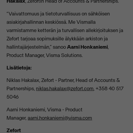
Hakalax
, Zefortin Head of Accounts & Partnerships.
“Vaivattomuus ja tietoturvallisuus on sähköisen
asiakirjahallinnan keskiössä. Me Vismalla
varmistamme ketterän ja turvallisen allekirjoituksen ja
Zefort tarjoaa sopimuksille älykkään arkiston ja
hallintajärjestelmän,” sanoo
Aarni Honkaniemi
,
Product Manager, Visma Solutions.
Lisätietoja:
Niklas Hakalax, Zefort - Partner, Head of Accounts &
Partnerships,
niklas.hakalax@zefort.com
, +358 40 517
5046
Aarni Honkaniemi, Visma - Product
Manager,
aarni.honkaniemi@visma.com
Zefort