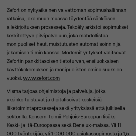
Zefort on nykyaikainen vaivattoman sopimushallinnan
ratkaisu, joka muun muassa täydentää sähköisen
allekirjoituksen prosesseja. Tekoäly arkistoi sopimukset
keskitettyyn pilvipalveluun, joka mahdollistaa
monipuoliset haut, muistutusten automatisoinnin ja
jakamisen tiimin kanssa. Modernit yritykset valitsevat
Zefortin pankkitasoisen tietoturvan, ensiluokkaisen
käyttökokemuksen ja monipuolisten ominaisuuksien
vuoksi.
www.zefort.com
Visma tarjoaa ohjelmistoja ja palveluja, jotka
yksinkertaistavat ja digitalisoivat keskeisiä
liiketoimintaprosesseja sekä yrityksissä että julkisella
sektorilla. Konserni toimii Pohjois-Euroopan lisäksi
Keski- ja Itä-Euroopassa sekä Benelux-maissa. Yli 11
000 työntekijää, yli 1 000 000 asiakassopimusta ja 1,5