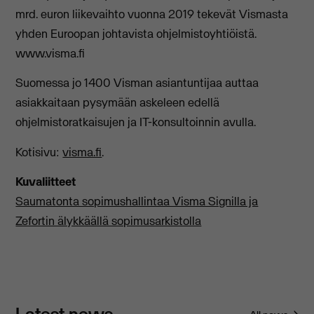
mrd. euron liikevaihto vuonna 2019 tekevät Vismasta
yhden Euroopan johtavista ohjelmistoyhtiöistä.
www.visma.fi
Suomessa jo 1400 Visman asiantuntijaa auttaa
asiakkaitaan pysymään askeleen edellä
ohjelmistoratkaisujen ja IT-konsultoinnin avulla.
Kotisivu:
visma.fi
.
Kuvaliitteet
Saumatonta sopimushallintaa Visma Signilla ja
Zefortin älykkäällä sopimusarkistolla