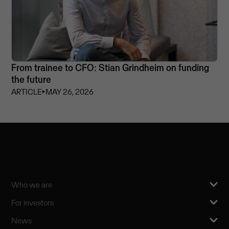
From trainee to CFO: Stian Grindheim on funding
the future
ARTICLE
⏵
MAY 26, 2026
Who we are
For investors
News