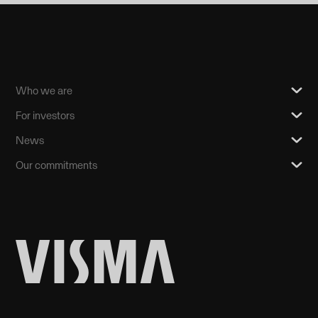
Who we are
For investors
News
Our commitments