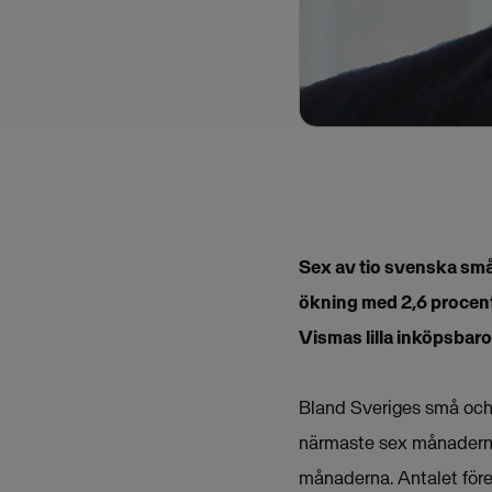
Sex av tio svenska småf
ökning med 2,6 procent
Vismas lilla inköpsbar
Bland Sveriges små och 
närmaste sex månaderna.
månaderna. Antalet före