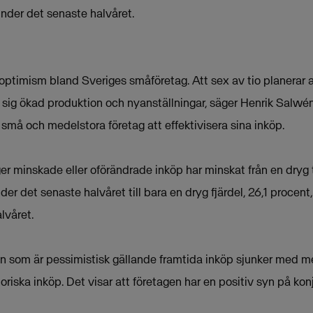
under det senaste halvåret.
optimism bland Sveriges småföretag. Att sex av tio planerar a
 sig ökad produktion och nyanställningar, säger Henrik Salwén
 små och medelstora företag att effektivisera sina inköp.
r minskade eller oförändrade inköp har minskat från en dryg t
er det senaste halvåret till bara en dryg fjärdel, 26,1 procent
våret.
n som är pessimistisk gällande framtida inköp sjunker med m
riska inköp. Det visar att företagen har en positiv syn på kon