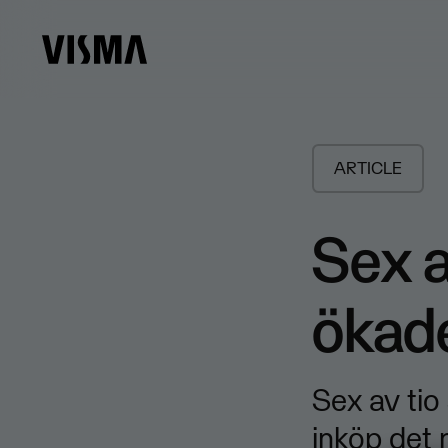
ARTICLE
Sex a
ökad
Sex av ti
inköp det 